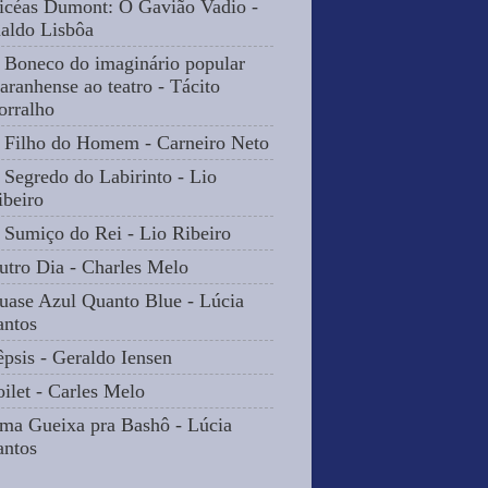
icéas Dumont: O Gavião Vadio -
naldo Lisbôa
 Boneco do imaginário popular
aranhense ao teatro - Tácito
orralho
 Filho do Homem - Carneiro Neto
 Segredo do Labirinto - Lio
ibeiro
 Sumiço do Rei - Lio Ribeiro
utro Dia - Charles Melo
uase Azul Quanto Blue - Lúcia
antos
êpsis - Geraldo Iensen
oilet - Carles Melo
ma Gueixa pra Bashô - Lúcia
antos