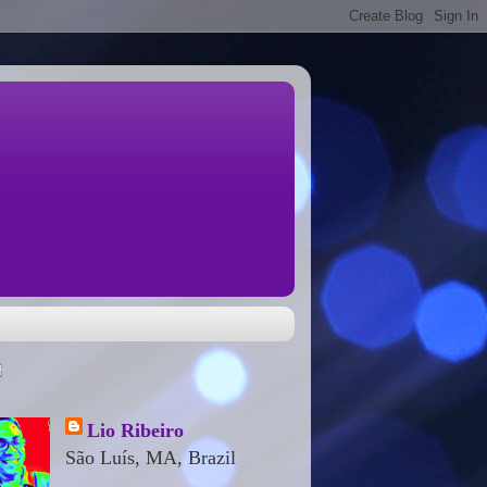
Lio Ribeiro
São Luís, MA, Brazil