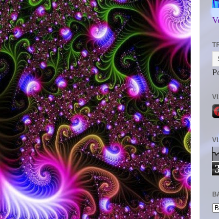
V
T
P
V
V
B