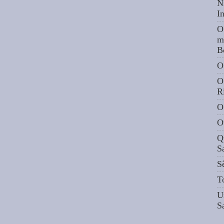
N
I
O
m
B
O
O
R
O
O
Q
S
S
T
U
S