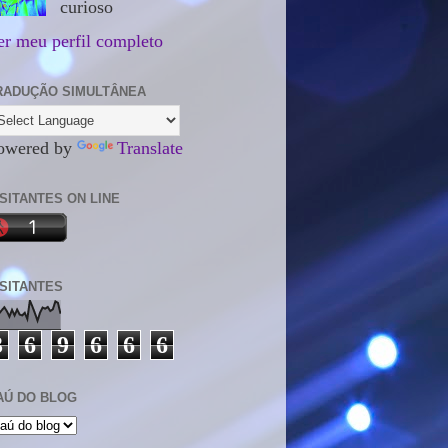
curioso
er meu perfil completo
RADUÇÃO SIMULTÂNEA
owered by
Translate
ISITANTES ON LINE
ISITANTES
3
6
9
6
6
6
AÚ DO BLOG