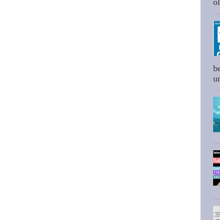
ol
b
um