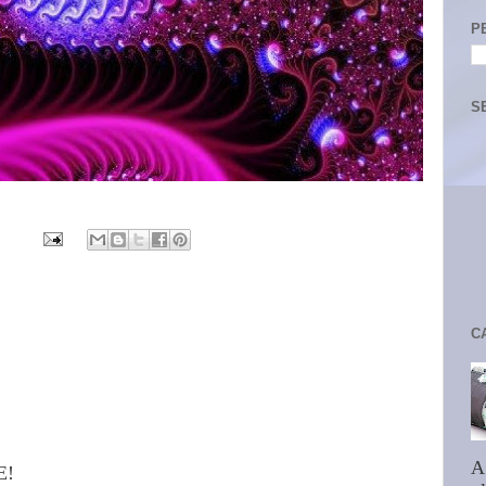
P
S
C
A
E!