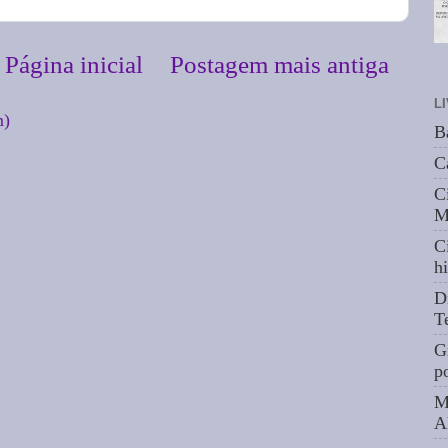
Página inicial
Postagem mais antiga
L
m)
B
C
C
M
C
hi
D
T
G
p
M
A