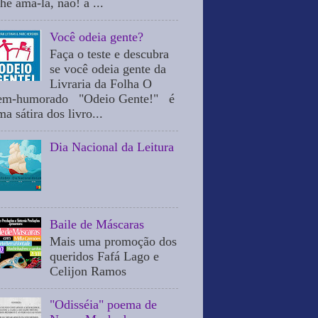
he ama-la, não! a ...
Você odeia gente?
Faça o teste e descubra
se você odeia gente da
Livraria da Folha O
em-humorado "Odeio Gente!" é
a sátira dos livro...
Dia Nacional da Leitura
Baile de Máscaras
Mais uma promoção dos
queridos Fafá Lago e
Celijon Ramos
"Odisséia" poema de