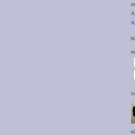
A
A
A
B
I
S
n