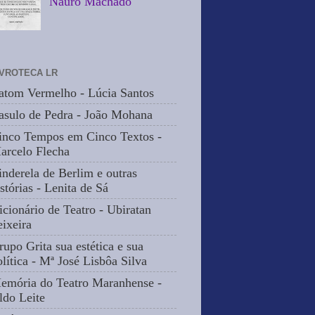
Nauro Machado
IVROTECA LR
atom Vermelho - Lúcia Santos
asulo de Pedra - João Mohana
inco Tempos em Cinco Textos -
arcelo Flecha
inderela de Berlim e outras
stórias - Lenita de Sá
icionário de Teatro - Ubiratan
eixeira
rupo Grita sua estética e sua
olítica - Mª José Lisbôa Silva
emória do Teatro Maranhense -
ldo Leite