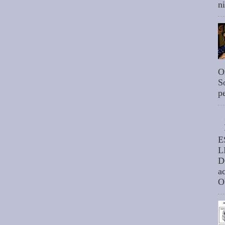
n
O
S
p
E
L
D
a
O