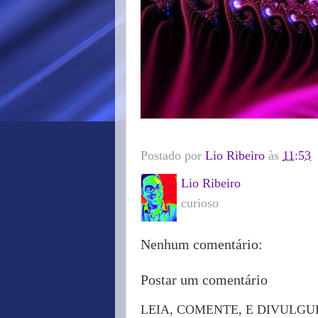
Postado por
Lio Ribeiro
às
11:53
Lio Ribeiro
curioso
Nenhum comentário:
Postar um comentário
LEIA, COMENTE, E DIVULGU