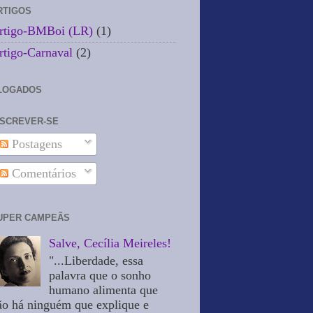
RTIGOS
rtigo-BMBoi (LR)
(1)
rtigo-Carnaval
(2)
LOGADOS
NSCREVER-SE
Postagens
Comentários
UPER CAMPEÃS
Salve, Cecília Meireles!
"...Liberdade, essa
palavra que o sonho
humano alimenta que
ão há ninguém que explique e