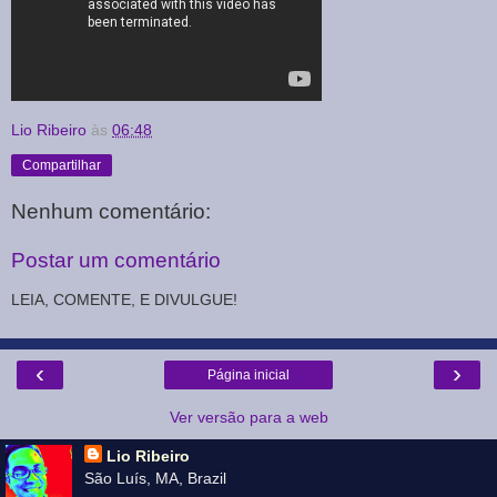
Lio Ribeiro
às
06:48
Compartilhar
Nenhum comentário:
Postar um comentário
LEIA, COMENTE, E DIVULGUE!
‹
›
Página inicial
Ver versão para a web
Lio Ribeiro
São Luís, MA, Brazil