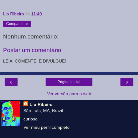
Lio Ribeiro
às
11:40
Compartilhar
Nenhum comentário:
Postar um comentário
LEIA, COMENTE, E DIVULGUE!
‹
›
Página inicial
Ver versão para a web
Lio Ribeiro
São Luís, MA, Brazil
curioso
Ver meu perfil completo