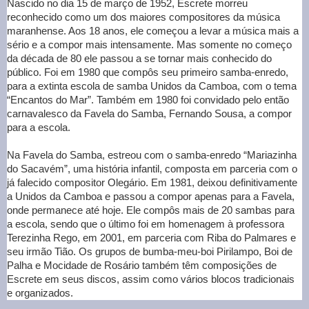
Nascido no dia 15 de março de 1952, Escrete morreu
reconhecido como um dos maiores compositores da música
maranhense. Aos 18 anos, ele começou a levar a música mais a
sério e a compor mais intensamente. Mas somente no começo
da década de 80 ele passou a se tornar mais conhecido do
público. Foi em 1980 que compôs seu primeiro samba-enredo,
para a extinta escola de samba Unidos da Camboa, com o tema
“Encantos do Mar”. Também em 1980 foi convidado pelo então
carnavalesco da Favela do Samba, Fernando Sousa, a compor
para a escola.
Na Favela do Samba, estreou com o samba-enredo “Mariazinha
do Sacavém”, uma história infantil, composta em parceria com o
já falecido compositor Olegário. Em 1981, deixou definitivamente
a Unidos da Camboa e passou a compor apenas para a Favela,
onde permanece até hoje. Ele compôs mais de 20 sambas para
a escola, sendo que o último foi em homenagem à professora
Terezinha Rego, em 2001, em parceria com Riba do Palmares e
seu irmão Tião. Os grupos de bumba-meu-boi Pirilampo, Boi de
Palha e Mocidade de Rosário também têm composições de
Escrete em seus discos, assim como vários blocos tradicionais
e organizados.