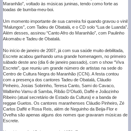
Maranhão”, voltado às músicas juninas, tendo como forte as
toadas de bumba-meu-boi.
Um momento importante de sua carreira foi quando gravou o vinil
“Malungos”, com Tadeu de Obatalá, e o CD solo “Lua de Luanda”.
Além desses, assinou “Canto Afro do Maranhão”, com Paulinho
Akomabu e Tadeu de Obatalá.
No início de janeiro de 2007, já com sua saúde muito debilitada,
Escrete acabou ganhando uma grande homenagem, no primeiro
sábado deste ano (dia 6 de janeiro passado), com o show “Viva
Escrete”, que reuniu um grande número de artistas na sede do
Centro de Cultura Negra do Maranhão (CCN). A festa contou
com a presença dos cantores Tadeu de Obatalá, Cláudio
Pinheiro, Josias Sobrinho, Teresa Canto, Sami do Cavaco,
Walbinho Vamu di Samba, Ribão D’Oludô, Daffé e Joãozinho
Ribeiro (atual secretário de Estado da Cultura) e a banda de
reggae Guetos. Os cantores maranhenses Cláudio Pinheiro, Zé
Carlos Daffé e Rosa Reis, além de Neguinho da Beija-Flor e
Ovelha são apenas alguns dos nomes que gravaram músicas de
Escrete.