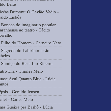
ldo Leite
icéas Dumont: O Gavião Vadio -
naldo Lisbôa
 Boneco do imaginário popular
aranhense ao teatro - Tácito
orralho
 Filho do Homem - Carneiro Neto
 Segredo do Labirinto - Lio
ibeiro
 Sumiço do Rei - Lio Ribeiro
utro Dia - Charles Melo
uase Azul Quanto Blue - Lúcia
antos
êpsis - Geraldo Iensen
oilet - Carles Melo
ma Gueixa pra Bashô - Lúcia