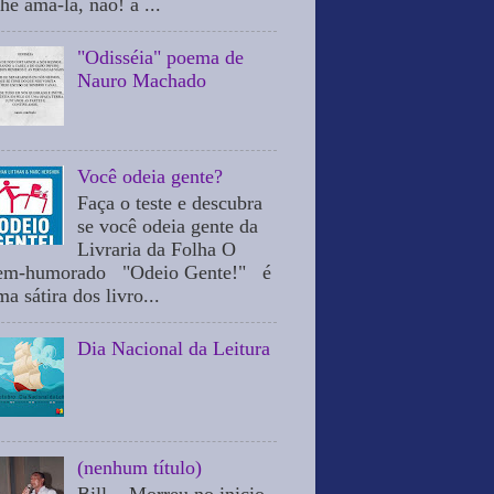
he ama-la, não! a ...
"Odisséia" poema de
Nauro Machado
Você odeia gente?
Faça o teste e descubra
se você odeia gente da
Livraria da Folha O
em-humorado "Odeio Gente!" é
a sátira dos livro...
Dia Nacional da Leitura
(nenhum título)