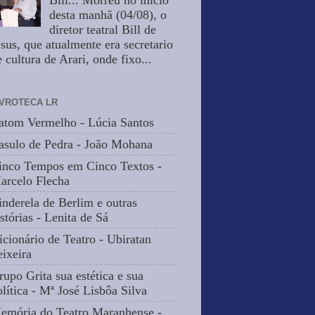
Bill... Morreu no inicio
desta manhã (04/08), o
diretor teatral Bill de
esus, que atualmente era secretario
 cultura de Arari, onde fixo...
IVROTECA LR
atom Vermelho - Lúcia Santos
asulo de Pedra - João Mohana
inco Tempos em Cinco Textos -
arcelo Flecha
inderela de Berlim e outras
stórias - Lenita de Sá
icionário de Teatro - Ubiratan
eixeira
rupo Grita sua estética e sua
olítica - Mª José Lisbôa Silva
emória do Teatro Maranhense -