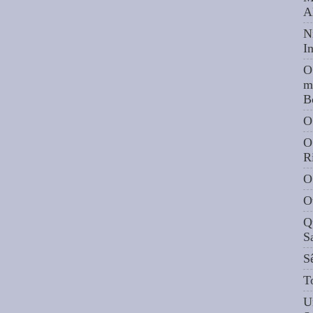
A
N
I
O
m
B
O
O
R
O
O
Q
S
S
T
U