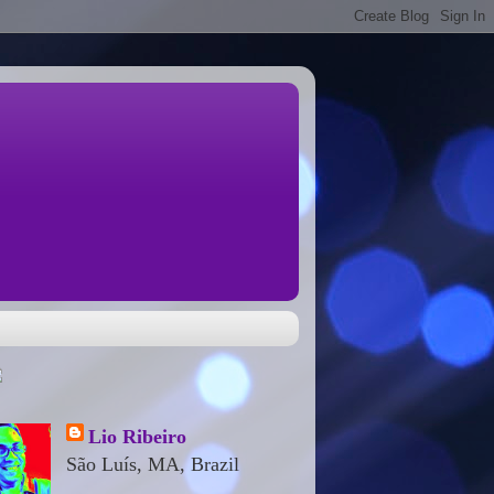
Lio Ribeiro
São Luís, MA, Brazil