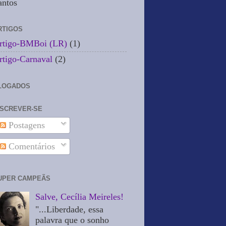
antos
RTIGOS
rtigo-BMBoi (LR)
(1)
rtigo-Carnaval
(2)
LOGADOS
NSCREVER-SE
Postagens
Comentários
UPER CAMPEÃS
Salve, Cecília Meireles!
"...Liberdade, essa
palavra que o sonho