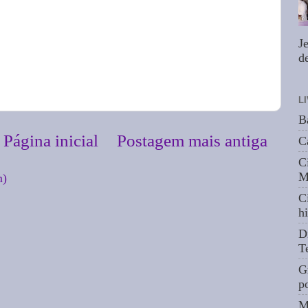
J
de
L
B
Página inicial
Postagem mais antiga
C
C
M
m)
C
hi
D
T
G
p
M