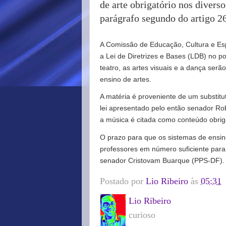
de arte obrigatório nos diverso
parágrafo segundo do artigo 2
A Comissão de Educação, Cultura e Espo
a Lei de Diretrizes e Bases (LDB) no p
teatro, as artes visuais e a dança serã
ensino de artes.
A matéria é proveniente de um substit
lei apresentado pelo então senador Rob
a música é citada como conteúdo obriga
O prazo para que os sistemas de ensi
professores em número suficiente para 
senador Cristovam Buarque (PPS-DF)
Postado por
Lio Ribeiro
às
05:31
Lio Ribeiro
curioso