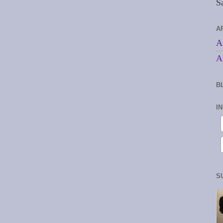
S
A
A
A
B
I
S