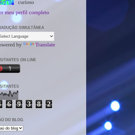
curioso
er meu perfil completo
RADUÇÃO SIMULTÂNEA
owered by
Translate
ISITANTES ON LINE
ISITANTES
3
6
9
3
8
2
AÚ DO BLOG