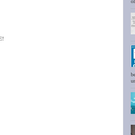
ol
E!
b
um