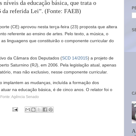
s níveis da educação básica, que trata o
P
6 da referida Lei”. (Fonte: FAEB)
rte (CE) aprovou nesta terça-feira (23) proposta que altera
S
onto referente ao ensino de artes.
Pelo texto, a música, o
o as linguagens que constituirão o componente curricular do
utivo da Câmara dos Deputados (
SCD 14/2015
) a projeto de
erto Saturnino (RJ), em 2006. Pela legislação atual, apenas
tório, mas não exclusivo, nesse componente curricular.
no implantem as mudanças, incluída a formação dos
atuar na educação básica, é de cinco anos. O relator foi o
C
.
Fonte: Agência Senado
A