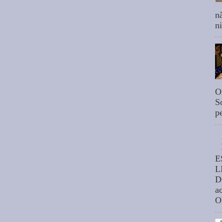
n
n
O
S
p
E
L
D
a
O