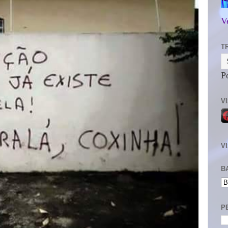
V
T
P
V
V
B
P