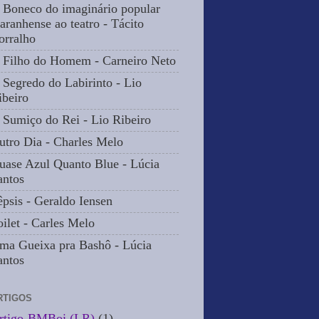
 Boneco do imaginário popular
aranhense ao teatro - Tácito
orralho
 Filho do Homem - Carneiro Neto
 Segredo do Labirinto - Lio
ibeiro
 Sumiço do Rei - Lio Ribeiro
utro Dia - Charles Melo
uase Azul Quanto Blue - Lúcia
antos
êpsis - Geraldo Iensen
oilet - Carles Melo
ma Gueixa pra Bashô - Lúcia
antos
RTIGOS
rtigo-BMBoi (LR)
(1)