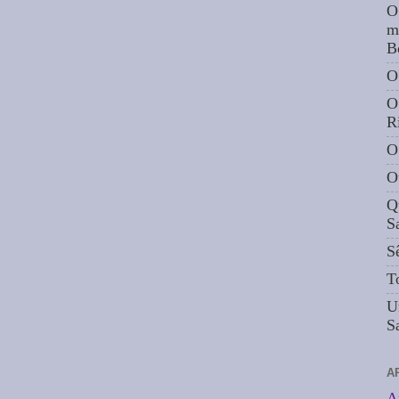
O
m
B
O
O
R
O
O
Q
S
S
T
U
S
A
A