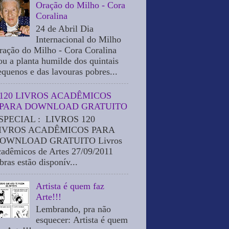
Oração do Milho - Cora
Coralina
24 de Abril Dia
Internacional do Milho
ração do Milho - Cora Coralina
ou a planta humilde dos quintais
equenos e das lavouras pobres...
120 LIVROS ACADÊMICOS
PARA DOWNLOAD GRATUITO
SPECIAL : LIVROS 120
IVROS ACADÊMICOS PARA
OWNLOAD GRATUITO Livros
cadêmicos de Artes 27/09/2011
bras estão disponív...
Artista é quem faz
Arte!!!
Lembrando, pra não
esquecer: Artista é quem