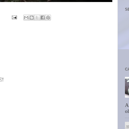
S
C
E!
A
ol