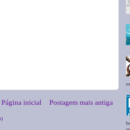
e
Página inicial
Postagem mais antiga
m)
b
um