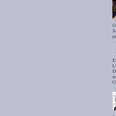
O
S
p
E
L
D
a
O