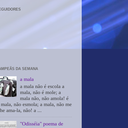
EGUIDORES
AMPEÃS DA SEMANA
a mala
a mala não é escola a
mala, não é mole; a
mala não, não amola! é
 mala, não esmola; a mala, não me
he ama-la, não! a ...
"Odisséia" poema de