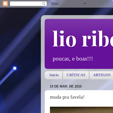
lio rib
poucas, e boas!!!
Início
CRÍTICAS
ARTIGOS
19 DE MAR. DE 2016
muda pra favela!