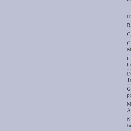
L
B
C
C
M
C
hi
D
T
G
p
M
A
N
I