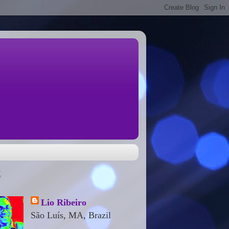
Lio Ribeiro
São Luís, MA, Brazil