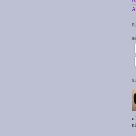
A
B
I
S
n
n