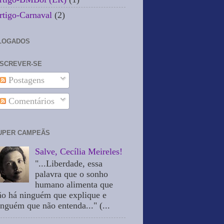
rtigo-Carnaval
(2)
LOGADOS
NSCREVER-SE
Postagens
Comentários
UPER CAMPEÃS
Salve, Cecília Meireles!
"...Liberdade, essa
palavra que o sonho
humano alimenta que
ão há ninguém que explique e
inguém que não entenda..." (...