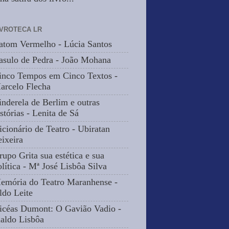
IVROTECA LR
atom Vermelho - Lúcia Santos
asulo de Pedra - João Mohana
inco Tempos em Cinco Textos -
arcelo Flecha
inderela de Berlim e outras
stórias - Lenita de Sá
icionário de Teatro - Ubiratan
eixeira
rupo Grita sua estética e sua
olítica - Mª José Lisbôa Silva
emória do Teatro Maranhense -
ldo Leite
icéas Dumont: O Gavião Vadio -
naldo Lisbôa