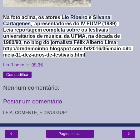
Na foto acima, os atores 
Lio Ribeiro
 e 
Silvana 
Cartagenes
,  apresentadores do IV FUMP (1989). 
Leia reportagem completa sobre os festivais 
universitários de música, da UFMA, na década de 
1980/90, no blog do jornalista Félix Alberto Lima:
http://oredemoinho.blogspot.com.br/2016/05/maio-oito-
meia-11-dez-anos-de-festivais.html
Lio Ribeiro
às
09:36
Compartilhar
Nenhum comentário:
Postar um comentário
LEIA, COMENTE, E DIVULGUE!
‹
›
Página inicial