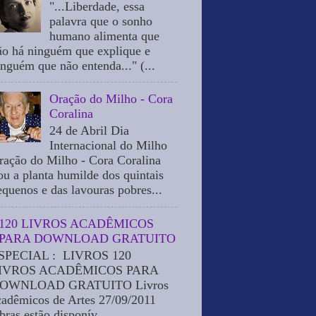
"...Liberdade, essa
palavra que o sonho
humano alimenta que
ão há ninguém que explique e
inguém que não entenda..." (...
Oração do Milho - Cora
Coralina
24 de Abril Dia
Internacional do Milho
ração do Milho - Cora Coralina
ou a planta humilde dos quintais
equenos e das lavouras pobres...
120 LIVROS ACADÊMICOS
PARA DOWNLOAD GRATUITO
SPECIAL : LIVROS 120
IVROS ACADÊMICOS PARA
OWNLOAD GRATUITO Livros
cadêmicos de Artes 27/09/2011
bras estão disponív...