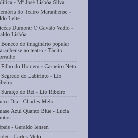
olítica - Mª José Lisbôa Silva
emória do Teatro Maranhense -
ldo Leite
icéas Dumont: O Gavião Vadio -
naldo Lisbôa
 Boneco do imaginário popular
aranhense ao teatro - Tácito
orralho
 Filho do Homem - Carneiro Neto
 Segredo do Labirinto - Lio
ibeiro
 Sumiço do Rei - Lio Ribeiro
utro Dia - Charles Melo
uase Azul Quanto Blue - Lúcia
antos
êpsis - Geraldo Iensen
oilet - Carles Melo