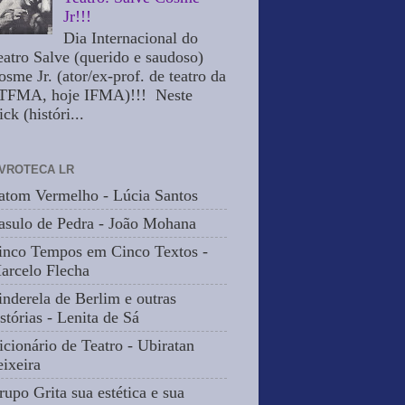
Jr!!!
Dia Internacional do
eatro Salve (querido e saudoso)
osme Jr. (ator/ex-prof. de teatro da
TFMA, hoje IFMA)!!! Neste
ick (históri...
IVROTECA LR
atom Vermelho - Lúcia Santos
asulo de Pedra - João Mohana
inco Tempos em Cinco Textos -
arcelo Flecha
inderela de Berlim e outras
stórias - Lenita de Sá
icionário de Teatro - Ubiratan
eixeira
rupo Grita sua estética e sua