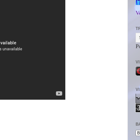
V
T
P
V
V
B