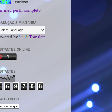
curioso
er meu perfil completo
RADUÇÃO SIMULTÂNEA
owered by
Translate
ISITANTES ON LINE
ISITANTES
3
6
9
7
0
8
AÚ DO BLOG