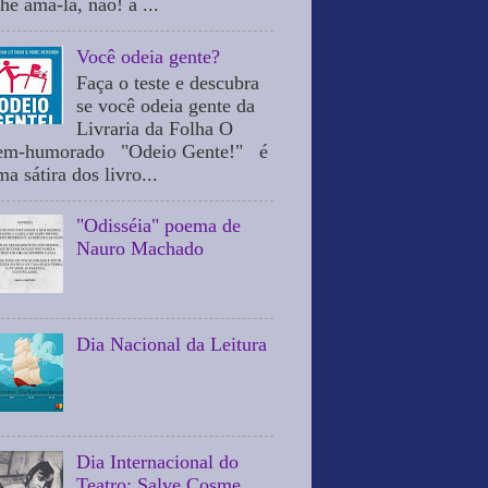
he ama-la, não! a ...
Você odeia gente?
Faça o teste e descubra
se você odeia gente da
Livraria da Folha O
em-humorado "Odeio Gente!" é
a sátira dos livro...
"Odisséia" poema de
Nauro Machado
Dia Nacional da Leitura
Dia Internacional do
Teatro: Salve Cosme