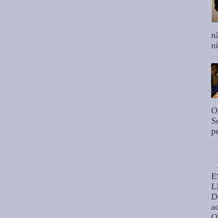
n
n
O
S
p
E
L
D
a
O