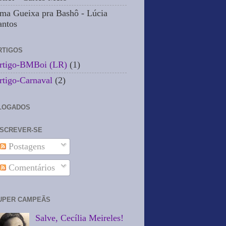
ma Gueixa pra Bashô - Lúcia
antos
RTIGOS
rtigo-BMBoi (LR)
(1)
rtigo-Carnaval
(2)
LOGADOS
NSCREVER-SE
Postagens
Comentários
UPER CAMPEÃS
Salve, Cecília Meireles!