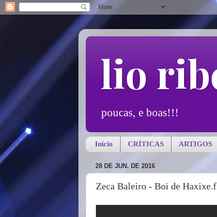
lio rib
poucas, e boas!!!
Início
CRÍTICAS
ARTIGOS
28 DE JUN. DE 2016
Zeca Baleiro - Boi de Haxixe.f