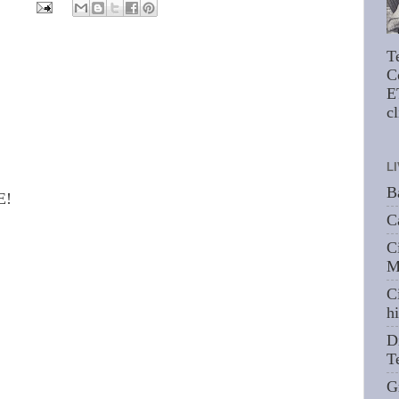
T
C
E
cl
L
B
E!
C
C
M
C
hi
D
T
G