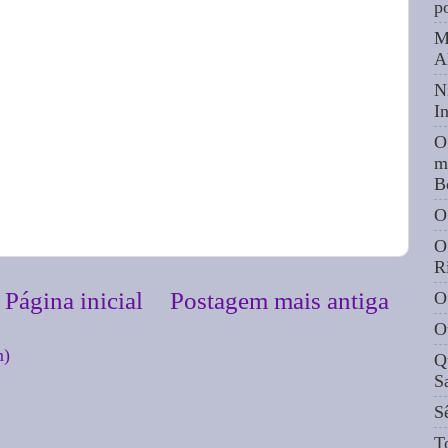
p
M
A
N
I
O
m
B
O
O
R
Página inicial
Postagem mais antiga
O
O
m)
Q
S
S
T