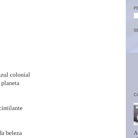
P
S
zul colonial
 planeta
C
intilante
da beleza
A