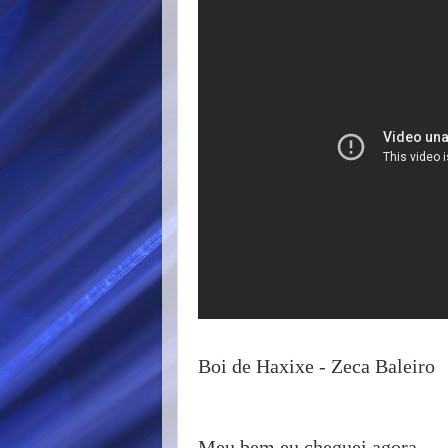
Boi de Haxixe - Zeca Baleiro
Meu bem eu cheguei agora