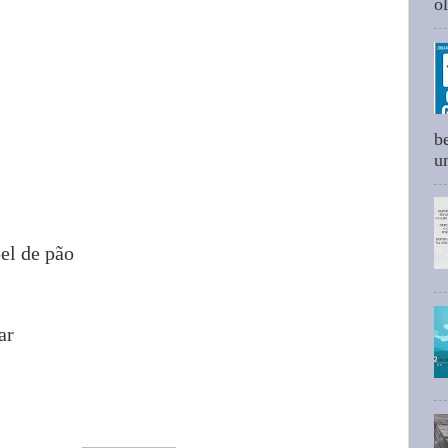
ol
b
um
el de pão
ar