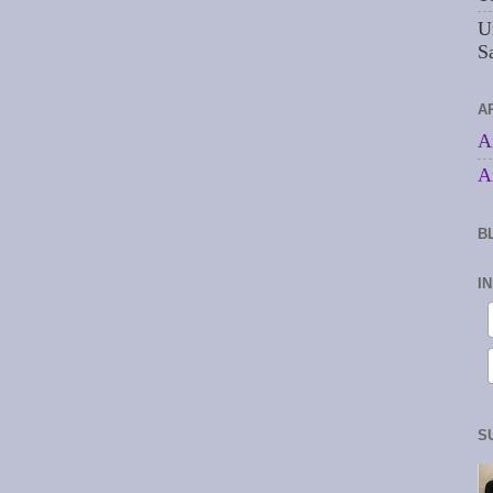
U
S
A
A
A
B
I
S