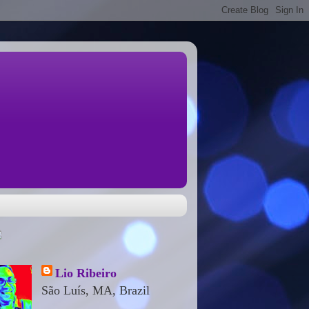
Lio Ribeiro
São Luís, MA, Brazil