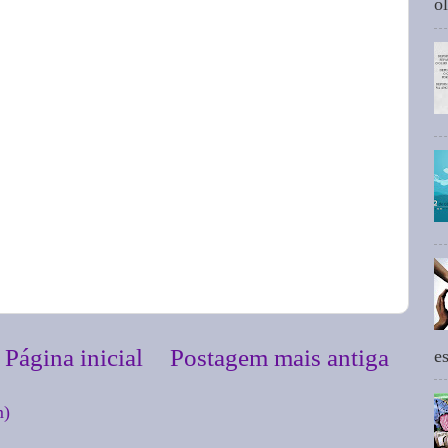
ol
Página inicial
Postagem mais antiga
e
m)