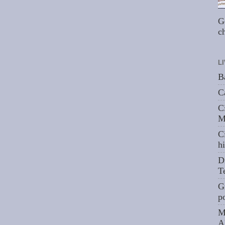
G
ch
L
B
C
C
M
C
hi
D
T
G
p
M
A