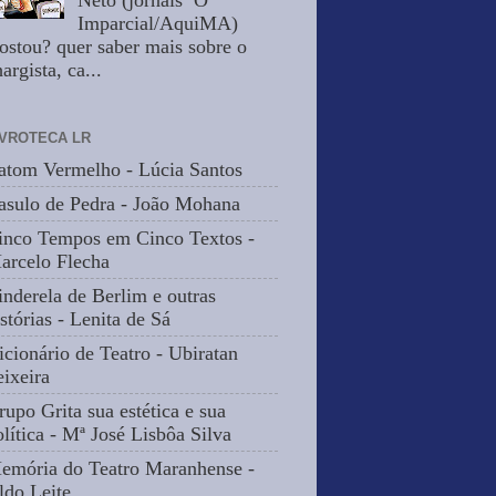
Neto (jornais O
Imparcial/AquiMA)
ostou? quer saber mais sobre o
argista, ca...
IVROTECA LR
atom Vermelho - Lúcia Santos
asulo de Pedra - João Mohana
inco Tempos em Cinco Textos -
arcelo Flecha
inderela de Berlim e outras
stórias - Lenita de Sá
icionário de Teatro - Ubiratan
eixeira
rupo Grita sua estética e sua
olítica - Mª José Lisbôa Silva
emória do Teatro Maranhense -
ldo Leite