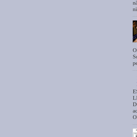
n
n
O
S
p
E
L
D
a
O