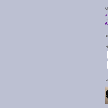
A
A
A
B
I
S