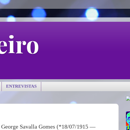
eiro
ENTREVISTAS
a George Savalla Gomes (*18/07/1915 —