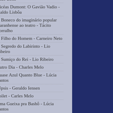
icéas Dumont: O Gavião Vadio -
naldo Lisbôa
 Boneco do imaginário popular
aranhense ao teatro - Tácito
orralho
 Filho do Homem - Carneiro Neto
 Segredo do Labirinto - Lio
ibeiro
 Sumiço do Rei - Lio Ribeiro
utro Dia - Charles Melo
uase Azul Quanto Blue - Lúcia
antos
êpsis - Geraldo Iensen
oilet - Carles Melo
ma Gueixa pra Bashô - Lúcia
antos