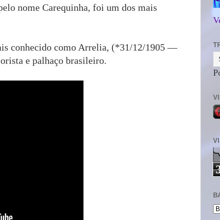
pelo nome Carequinha, foi um dos mais
V
T
ais conhecido como Arrelia, (*31/12/1905 —
rista e palhaço brasileiro.
P
V
V
B