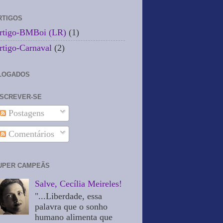
RTIGOS
rtigo-BMBoi (LR)
(1)
rtigo-Carnaval
(2)
LOGADOS
NSCREVER-SE
Postagens
Comentários
UPER CAMPEÃS
Salve, Cecília Meireles!
"...Liberdade, essa
palavra que o sonho
humano alimenta que