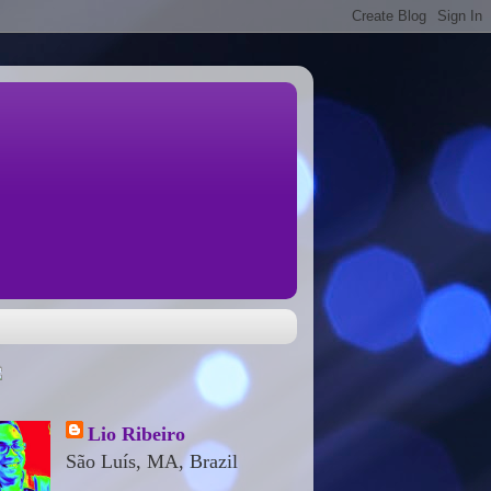
Lio Ribeiro
São Luís, MA, Brazil