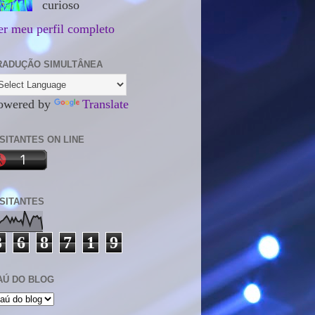
curioso
er meu perfil completo
RADUÇÃO SIMULTÂNEA
owered by
Translate
ISITANTES ON LINE
ISITANTES
3
6
8
7
1
9
AÚ DO BLOG