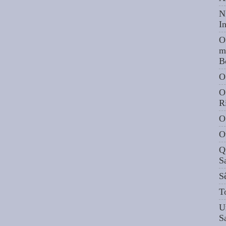
N
I
O
m
B
O
O
R
O
O
Q
S
S
T
U
S