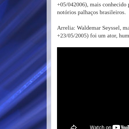
+05/042006), mais conhecido 
notórios palhaços brasileiros.
Arrelia: Waldemar Seyssel, m
+23/05/2005) foi um ator, humo