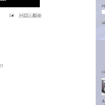
P
S
E!
C
A