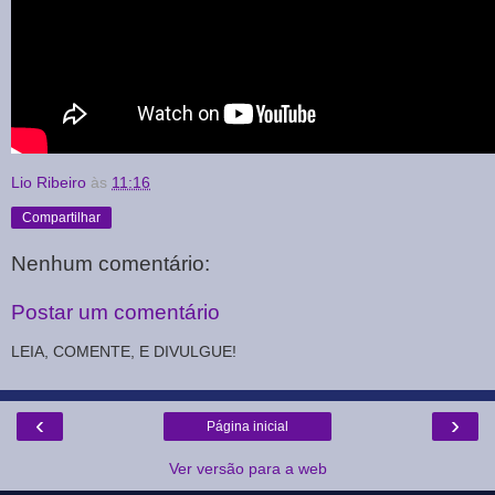
Lio Ribeiro
às
11:16
Compartilhar
Nenhum comentário:
Postar um comentário
LEIA, COMENTE, E DIVULGUE!
‹
›
Página inicial
Ver versão para a web