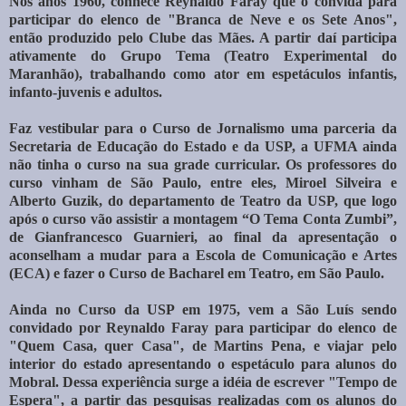
Nos anos 1960, conhece Reynaldo Faray que o convida para
participar do elenco de "Branca de Neve e os Sete Anos",
então produzido pelo Clube das Mães. A partir daí participa
ativamente do Grupo Tema (Teatro Experimental do
Maranhão), trabalhando como ator em espetáculos infantis,
infanto-juvenis e adultos.
Faz vestibular para o Curso de Jornalismo uma parceria da
Secretaria de Educação do Estado e da USP, a UFMA ainda
não tinha o curso na sua grade curricular. Os professores do
curso vinham de São Paulo, entre eles, Miroel Silveira e
Alberto Guzik, do departamento de Teatro da USP, que logo
após o curso vão assistir a montagem “O Tema Conta Zumbi”,
de Gianfrancesco Guarnieri, ao final da apresentação o
aconselham a mudar para a Escola de Comunicação e Artes
(ECA) e fazer o Curso de Bacharel em Teatro, em São Paulo.
Ainda no Curso da USP em 1975, vem a São Luís sendo
convidado por Reynaldo Faray para participar do elenco de
"Quem Casa, quer Casa", de Martins Pena, e viajar pelo
interior do estado apresentando o espetáculo para alunos do
Mobral. Dessa experiência surge a idéia de escrever "Tempo de
Espera", a partir das pesquisas realizadas com os alunos do