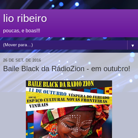
lio ribeiro
poucas, e boas!!!
▼
26 DE SET. DE 2016
Baile Black da RádioZion - em outubro!