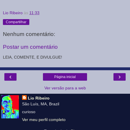
Lio Ribeiro
às
11:33
Compartilhar
Nenhum comentário:
Postar um comentário
LEIA, COMENTE, E DIVULGUE!
‹
›
Página inicial
Ver versão para a web
Lio Ribeiro
São Luís, MA, Brazil
curioso
Ver meu perfil completo