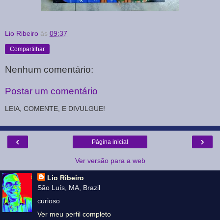
Lio Ribeiro
às
09:37
Compartilhar
Nenhum comentário:
Postar um comentário
LEIA, COMENTE, E DIVULGUE!
‹
›
Página inicial
Ver versão para a web
Lio Ribeiro
São Luís, MA, Brazil
curioso
Ver meu perfil completo