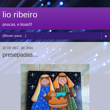
lio ribeiro
poucas, e boas!!!
▼
22 DE DEZ. DE 2016
presepadas...