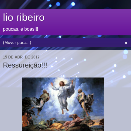
lio ribeiro
poucas, e boas!!!
▼
15 DE ABR. DE 2017
Ressureição!!!