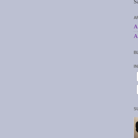
S
A
A
A
B
I
S