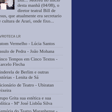
Bill... Morreu no inicio
desta manhã (04/08), o
diretor teatral Bill de
esus, que atualmente era secretario
 cultura de Arari, onde fixo...
IVROTECA LR
atom Vermelho - Lúcia Santos
asulo de Pedra - João Mohana
inco Tempos em Cinco Textos -
arcelo Flecha
inderela de Berlim e outras
stórias - Lenita de Sá
icionário de Teatro - Ubiratan
eixeira
rupo Grita sua estética e sua
olítica - Mª José Lisbôa Silva
emória do Teatro Maranhense -