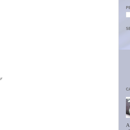
P
S
ar
C
A