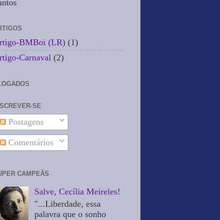
antos
RTIGOS
rtigo-BMBoi (LR)
(1)
rtigo-Carnaval
(2)
LOGADOS
NSCREVER-SE
Postagens
Comentários
UPER CAMPEÃS
Salve, Cecília Meireles!
"...Liberdade, essa
palavra que o sonho