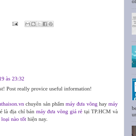
ol
19 às 23:32
t! Post really provice useful information!
nthaison.vn
chuyên sản phẩm
máy đưa võng
hay
máy
b
é là địa chỉ bán
máy đưa võng giá rẻ
tại TP.HCM và
um
loại nào tốt
hiện nay.