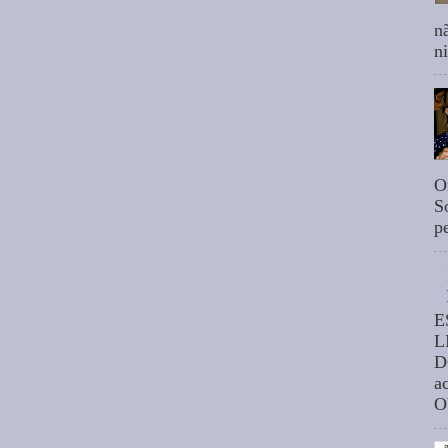
n
n
O
S
p
E
L
D
a
O