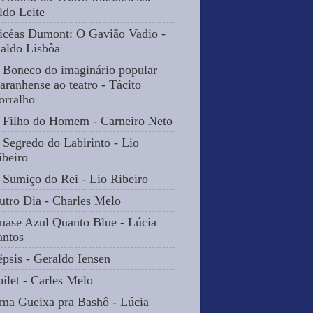
ldo Leite
icéas Dumont: O Gavião Vadio -
naldo Lisbôa
 Boneco do imaginário popular
aranhense ao teatro - Tácito
orralho
 Filho do Homem - Carneiro Neto
 Segredo do Labirinto - Lio
ibeiro
 Sumiço do Rei - Lio Ribeiro
utro Dia - Charles Melo
uase Azul Quanto Blue - Lúcia
antos
êpsis - Geraldo Iensen
oilet - Carles Melo
ma Gueixa pra Bashô - Lúcia