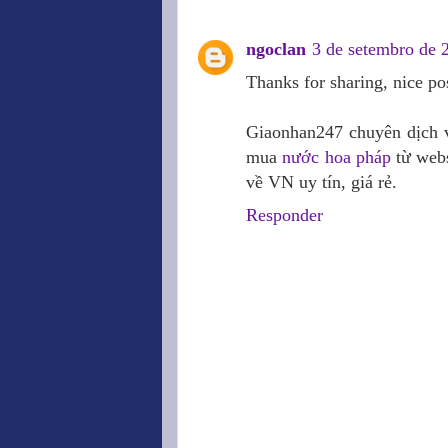
ngoclan
3 de setembro de 
Thanks for sharing, nice pos
Giaonhan247 chuyên dịch
mua
nước hoa pháp
từ webs
về VN uy tín, giá rẻ.
Responder