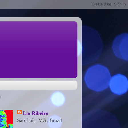
Lio Ribeiro
São Luís, MA, Brazil