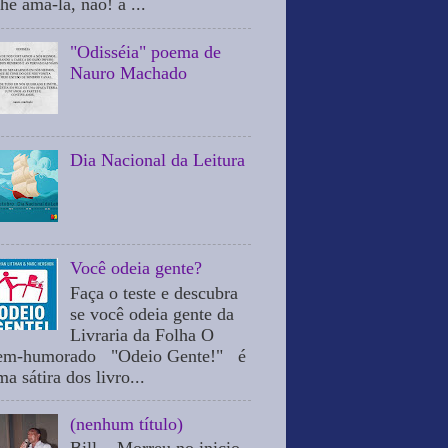
he ama-la, não! a ...
"Odisséia" poema de
Nauro Machado
Dia Nacional da Leitura
Você odeia gente?
Faça o teste e descubra
se você odeia gente da
Livraria da Folha O
em-humorado "Odeio Gente!" é
a sátira dos livro...
(nenhum título)