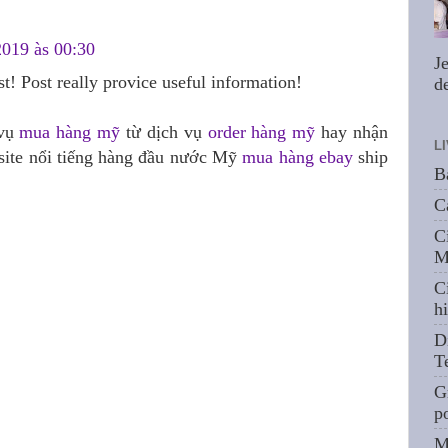
2019 às 00:30
J
t! Post really provice useful information!
de
 vụ
mua hàng mỹ
từ dịch vụ
order hàng mỹ
hay nhận
L
ite nổi tiếng hàng đầu nước Mỹ
mua hàng ebay
ship
B
C
C
M
C
hi
D
T
G
p
M