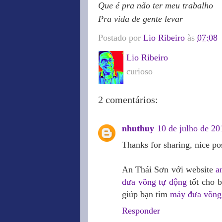
Que é pra não ter meu trabalho
Pra vida de gente levar
Postado por
Lio Ribeiro
às
07:08
Lio Ribeiro
curioso
2 comentários:
nhuthuy
10 de julho de 20
Thanks for sharing, nice pos
An Thái Sơn với website
a
đưa võng tự động
tốt cho b
giúp bạn tìm
máy đưa võng 
Responder