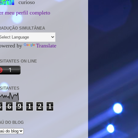
curioso
er meu perfil completo
RADUÇÃO SIMULTÂNEA
owered by
Translate
ISITANTES ON LINE
ISITANTES
3
6
9
1
2
1
AÚ DO BLOG