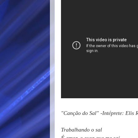
"Canção do Sal" -Intéprete: Elis
Trabalhando o sal
É amor, o suor que me sai