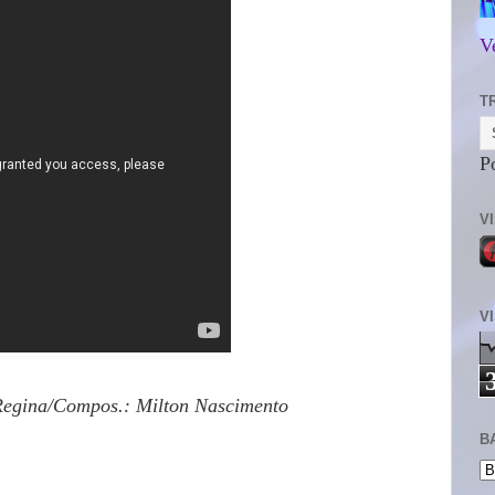
V
T
P
V
V
 Regina/Compos.: Milton Nascimento
B