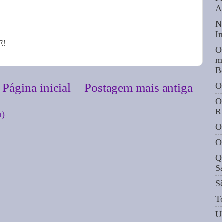
A
N
I
E!
O
m
B
O
Página inicial
Postagem mais antiga
O
R
m)
O
O
Q
S
S
T
U