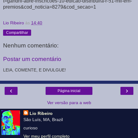
t=gandhi-abre-inscricoes-10-edicao-distribuira-r-51-mil-em-
premios&cod_noticia=8279&cod_secao=1
Lio Ribeiro
às
14:40
Compartilhar
Nenhum comentário:
Postar um comentário
LEIA, COMENTE, E DIVULGUE!
‹
›
Página inicial
Ver versão para a web
Lio Ribeiro
São Luís, MA, Brazil
curioso
Ver meu perfil completo