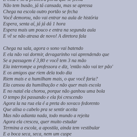
Não tem busão, já tá cansada, mas se apressa
Chega na escola outro portão se fecha
Você demorou, não vai entrar na aula de história
Espera, senta aí, já já dá 1 hora
Espera mais um pouco e entra na segunda aula
E vê se não atrasa de novo! A diretora fala
Chega na sala, agora o sono vai batendo
E ela não vai dormir, devagarinho vai aprendendo que
Se a passagem é 3,80 e você tem 3 na mão
Ela interrompe a professora e diz, 'então não vai ter pão'
E os amigos que riem dela todo dia
Riem mais e a humilham mais, o que você faria?
Ela cansou da humilhação e não quer mais escola
E no natal ela chorou, porque não ganhou uma bola
O tempo foi passando e ela foi crescendo
Agora la na rua ela é a preta do sovaco fedorento
Que alisa o cabelo pra se sentir aceita
Mas não adianta nada, todo mundo a rejeita
Agora ela cresceu, quer muito estudar
Termina a escola, a apostila, ainda tem vestibular
E a boca seca, seca, nem um cuspe