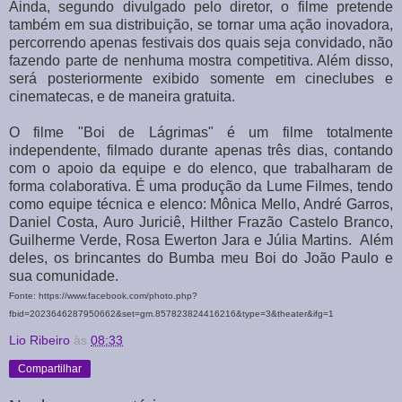
Ainda, segundo divulgado pelo diretor, o filme pretende
também em sua distribuição, se tornar uma ação inovadora,
percorrendo apenas festivais dos quais seja convidado, não
fazendo parte de nenhuma mostra competitiva. Além disso,
será posteriormente exibido somente em cineclubes e
cinematecas, e de maneira gratuita.
O filme "Boi de Lágrimas" é um filme totalmente
independente, filmado durante apenas três dias, contando
com o apoio da equipe e do elenco, que trabalharam de
forma colaborativa. É uma produção da Lume Filmes, tendo
como equipe técnica e elenco: Mônica Mello, André Garros,
Daniel Costa, Auro Juriciê, Hilther Frazão Castelo Branco,
Guilherme Verde, Rosa Ewerton Jara e Júlia Martins. Além
deles, os brincantes do Bumba meu Boi do João Paulo e
sua comunidade.
Fonte: https://www.facebook.com/photo.php?
fbid=2023646287950662&set=gm.857823824416216&type=3&theater&ifg=1
Lio Ribeiro
às
08:33
Compartilhar