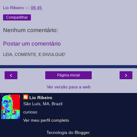
Lio Ribeiro
às
06:45
Compartilhar
Nenhum comentário:
Postar um comentário
LEIA, COMENTE, E DIVULGUE!
‹
›
Página inicial
Ver versão para a web
Lio Ribeiro
São Luís, MA, Brazil
curioso
Ver meu perfil completo
Tecnologia do
Blogger
.