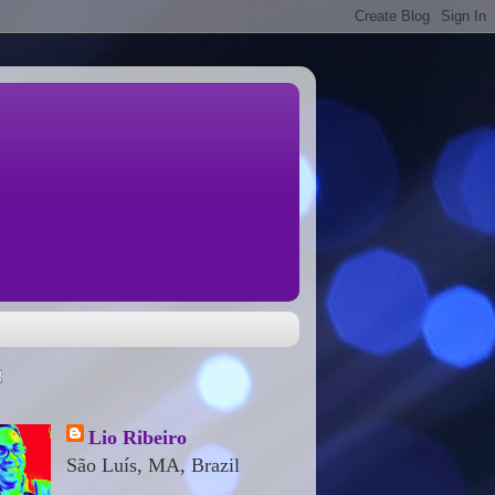
Lio Ribeiro
São Luís, MA, Brazil