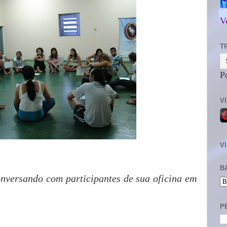
V
T
P
V
V
B
nversando com participantes de sua oficina em
P