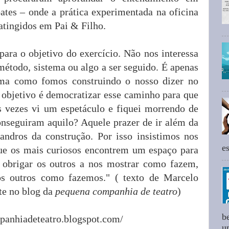
ates – onde a prática experimentada na oficina
atingidos em Pai & Filho.
para o objetivo do exercício. Não nos interessa
método, sistema ou algo a ser seguido. É apenas
orma como fomos construindo o nosso dizer no
l objetivo é democratizar esse caminho para que
 vezes vi um espetáculo e fiquei morrendo de
onseguiram aquilo? Aquele prazer de ir além da
ndros da construção. Por isso insistimos nos
e
 que os mais curiosos encontrem um espaço para
 obrigar os outros a nos mostrar como fazem,
s outros como fazemos." ( texto de Marcelo
te no blog da
pequena companhia de teatro
)
b
anhiadeteatro.blogspot.com/
um