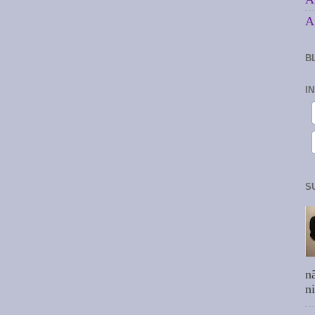
A
B
I
S
n
n