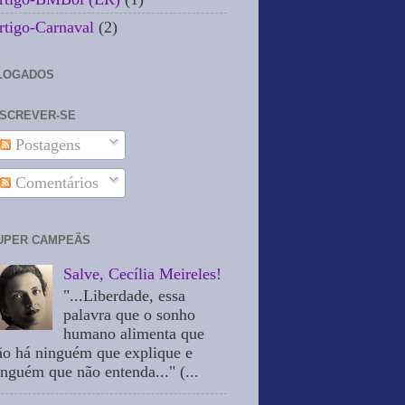
rtigo-Carnaval
(2)
LOGADOS
NSCREVER-SE
Postagens
Comentários
UPER CAMPEÃS
Salve, Cecília Meireles!
"...Liberdade, essa
palavra que o sonho
humano alimenta que
ão há ninguém que explique e
inguém que não entenda..." (...