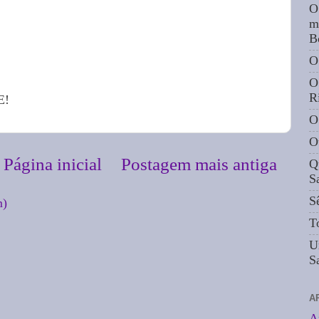
O
m
B
O
O
R
E!
O
O
Página inicial
Postagem mais antiga
Q
S
S
m)
T
U
S
A
A