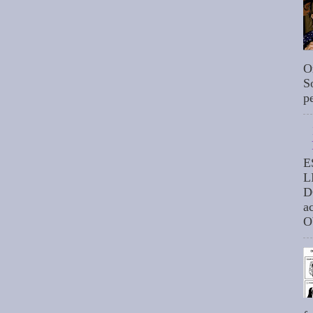
O
S
p
E
L
D
a
O