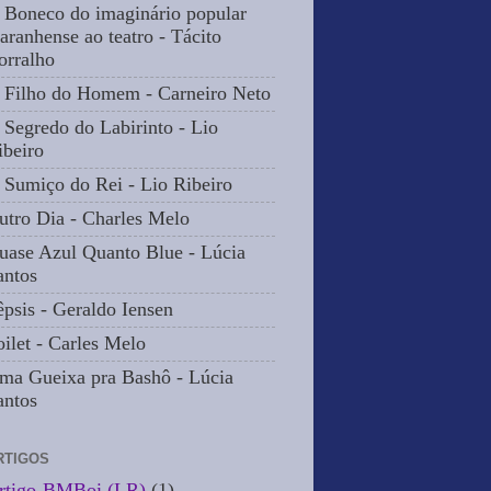
 Boneco do imaginário popular
aranhense ao teatro - Tácito
orralho
 Filho do Homem - Carneiro Neto
 Segredo do Labirinto - Lio
ibeiro
 Sumiço do Rei - Lio Ribeiro
utro Dia - Charles Melo
uase Azul Quanto Blue - Lúcia
antos
êpsis - Geraldo Iensen
oilet - Carles Melo
ma Gueixa pra Bashô - Lúcia
antos
RTIGOS
rtigo-BMBoi (LR)
(1)