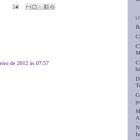
L
B
C
C
M
C
eiro de 2012 às 07:57
hi
D
T
G
p
M
A
N
I