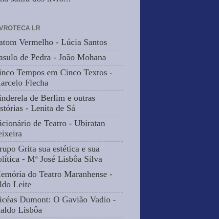
IVROTECA LR
atom Vermelho - Lúcia Santos
asulo de Pedra - João Mohana
inco Tempos em Cinco Textos -
arcelo Flecha
inderela de Berlim e outras
stórias - Lenita de Sá
icionário de Teatro - Ubiratan
eixeira
rupo Grita sua estética e sua
olítica - Mª José Lisbôa Silva
emória do Teatro Maranhense -
ldo Leite
icéas Dumont: O Gavião Vadio -
naldo Lisbôa