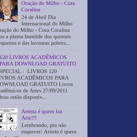
Oração do Milho - Cora
Coralina
24 de Abril Dia
Internacional do Milho
ração do Milho - Cora Coralina
ou a planta humilde dos quintais
equenos e das lavouras pobres...
120 LIVROS ACADÊMICOS
PARA DOWNLOAD GRATUITO
SPECIAL : LIVROS 120
IVROS ACADÊMICOS PARA
OWNLOAD GRATUITO Livros
cadêmicos de Artes 27/09/2011
bras estão disponív...
Artista é quem faz
Arte!!!
Lembrando, pra não
esquecer: Artista é quem