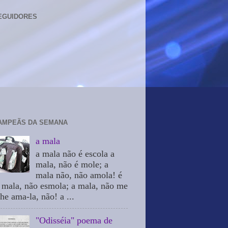
EGUIDORES
AMPEÃS DA SEMANA
a mala
a mala não é escola a
mala, não é mole; a
mala não, não amola! é
 mala, não esmola; a mala, não me
he ama-la, não! a ...
"Odisséia" poema de