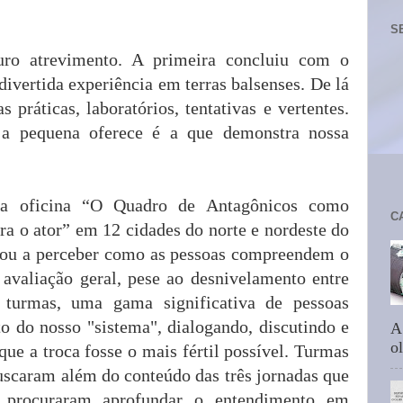
S
uro atrevimento. A primeira concluiu com o
ivertida experiência em terras balsenses. De lá
s práticas, laboratórios, tentativas e vertentes.
 a pequena oferece é a que demonstra nossa
r a oficina “O Quadro de Antagônicos como
C
ra o ator” em 12 cidades do norte e nordeste do
iliou a perceber como as pessoas compreendem o
avaliação geral, pese ao desnivelamento entre
 turmas, uma gama significativa de pessoas
o do nosso "sistema", dialogando, discutindo e
A
ol
que a troca fosse o mais fértil possível. Turmas
uscaram além do conteúdo das três jornadas que
 procuraram aprofundar o entendimento em