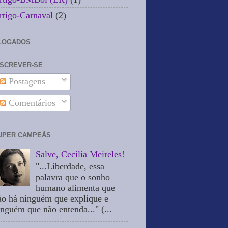
rtigo-Carnaval
(2)
LOGADOS
NSCREVER-SE
Postagens
Comentários
UPER CAMPEÃS
Salve, Cecília Meireles!
"...Liberdade, essa
palavra que o sonho
humano alimenta que
ão há ninguém que explique e
inguém que não entenda..." (...