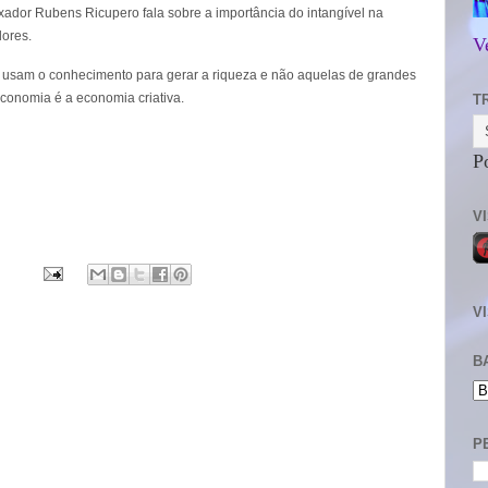
xador Rubens Ricupero fala sobre a importância do intangível na
lores.
V
e usam o conhecimento para gerar a riqueza e não aquelas de grandes
 economia é a economia criativa.
T
P
V
V
B
P