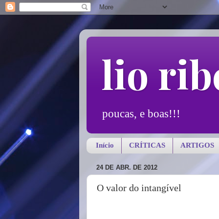
lio rib
poucas, e boas!!!
Início
CRÍTICAS
ARTIGOS
24 DE ABR. DE 2012
O valor do intangível