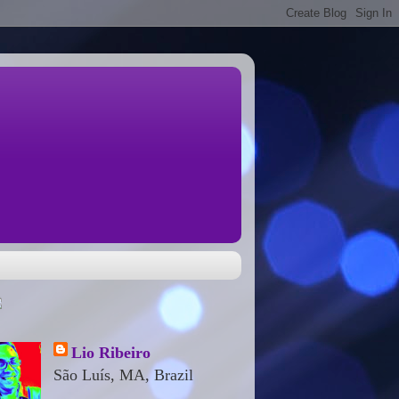
Lio Ribeiro
São Luís, MA, Brazil