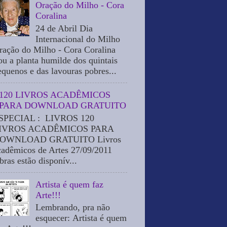
Oração do Milho - Cora
Coralina
24 de Abril Dia
Internacional do Milho
ração do Milho - Cora Coralina
ou a planta humilde dos quintais
equenos e das lavouras pobres...
120 LIVROS ACADÊMICOS
PARA DOWNLOAD GRATUITO
SPECIAL : LIVROS 120
IVROS ACADÊMICOS PARA
OWNLOAD GRATUITO Livros
cadêmicos de Artes 27/09/2011
bras estão disponív...
Artista é quem faz
Arte!!!
Lembrando, pra não
esquecer: Artista é quem