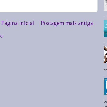
Página inicial
Postagem mais antiga
m)
e
b
um