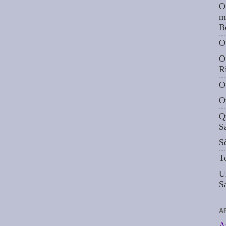
O
m
B
O
O
R
O
O
Q
S
S
T
U
S
A
A