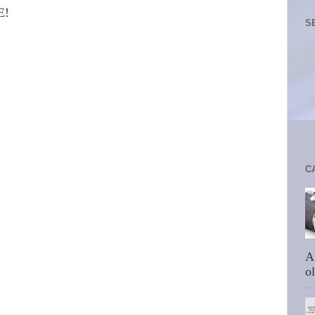
E!
S
C
A
ol