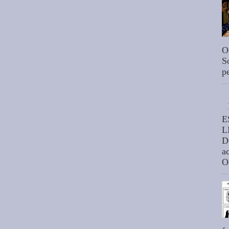
O
S
p
E
L
D
a
O