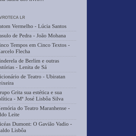
IVROTECA LR
atom Vermelho - Lúcia Santos
asulo de Pedra - João Mohana
inco Tempos em Cinco Textos -
arcelo Flecha
inderela de Berlim e outras
stórias - Lenita de Sá
icionário de Teatro - Ubiratan
eixeira
rupo Grita sua estética e sua
olítica - Mª José Lisbôa Silva
emória do Teatro Maranhense -
ldo Leite
icéas Dumont: O Gavião Vadio -
naldo Lisbôa