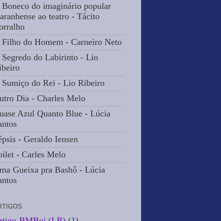
 Boneco do imaginário popular
aranhense ao teatro - Tácito
orralho
 Filho do Homem - Carneiro Neto
 Segredo do Labirinto - Lio
ibeiro
 Sumiço do Rei - Lio Ribeiro
utro Dia - Charles Melo
uase Azul Quanto Blue - Lúcia
antos
êpsis - Geraldo Iensen
oilet - Carles Melo
ma Gueixa pra Bashô - Lúcia
antos
RTIGOS
rtigo-BMBoi (LR)
(1)