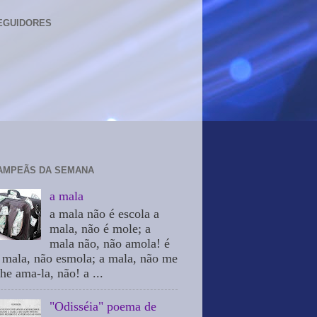
EGUIDORES
AMPEÃS DA SEMANA
a mala
a mala não é escola a
mala, não é mole; a
mala não, não amola! é
 mala, não esmola; a mala, não me
he ama-la, não! a ...
"Odisséia" poema de