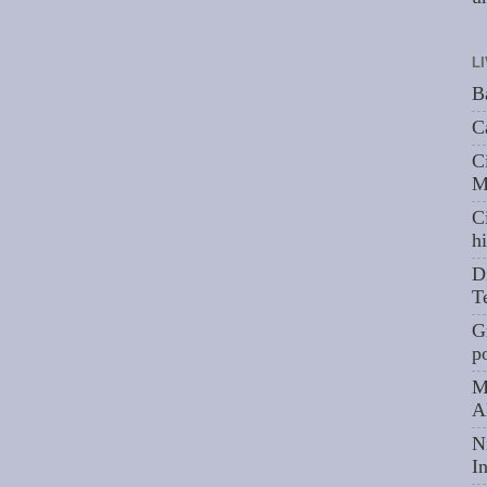
L
B
C
C
M
C
hi
D
T
G
p
M
A
N
I