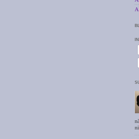
A
B
I
S
n
n