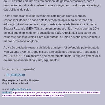
do PDT estabelecia um sistema nacional de gestão democrática, com a
realização periódica de conferências e a criação e conselhos para avaliação
das políticas do setor.
Outras propostas rejeitadas estabeleciam regras claras sobre as
responsabilidades de cada ente federado na aplicação de verbas em
educação. A autora de uma das propostas, deputada Professora Dorinha
Seabra Rezende (DEM-TO), argumentou que a União investe apenas 20%
do total que é aplicado em educação no País. O restante fica a cargo dos
estados e dos municípios. Para a deputada, a União deveria arcar com pelo
menos 30% do valor global.
A divisão prévia de responsabilidades também foi defendida pelo deputado
Ivan Valente (Psol-SP), que criticou a rejeição dos destaques. “Para atingir
os 10% do PIB, a União tem de se comprometer mais, já que ela detém 70%
da arrecadação fiscal do País”, argumentou.
Íntegra da proposta:
PL-8035/2010
Reportagem – Carolina Pompeu
Edição – Pierre Triboli
Fonte:
Agência Câmara de
Notícias
(
http://www2.camara.gov.br/agencia/noticias/EDUCACAO-E-CULTURA/421023-
CAMARA-APROVA-10-DO-PIB-PARA-A-EDUCACAO.html
)