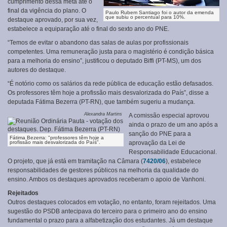
cumprimento dessa meta até o
final da vigência do plano. O
Paulo Rubem Santiago foi o autor da emenda
que subiu o percentual para 10%.
destaque aprovado, por sua vez,
estabelece a equiparação até o final do sexto ano do PNE.
“Temos de evitar o abandono das salas de aulas por profissionais
competentes. Uma remuneração justa para o magistério é condição básica
para a melhoria do ensino”, justificou o deputado Biffi (PT-MS), um dos
autores do destaque.
“É notório como os salários da rede pública de educação estão defasados.
Os professores têm hoje a profissão mais desvalorizada do País”, disse a
deputada Fátima Bezerra (PT-RN), que também sugeriu a mudança.
Alexandra Martins
A comissão especial aprovou
ainda o prazo de um ano após a
sanção do PNE para a
Fátima Bezerra: "professores têm hoje a
profissão mais desvalorizada do País".
aprovação da Lei de
Responsabilidade Educacional.
O projeto, que já está em tramitação na Câmara (
7420/06
), estabelece
responsabilidades de gestores públicos na melhoria da qualidade do
ensino. Ambos os destaques aprovados receberam o apoio de Vanhoni.
Rejeitados
Outros destaques colocados em votação, no entanto, foram rejeitados. Uma
sugestão do PSDB antecipava do terceiro para o primeiro ano do ensino
fundamental o prazo para a alfabetização dos estudantes. Já um destaque