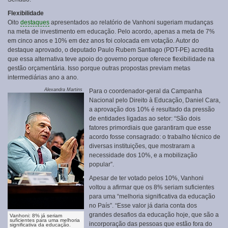
Flexibilidade
Oito
destaques
apresentados ao relatório de Vanhoni sugeriam mudanças
na meta de investimento em educação. Pelo acordo, apenas a meta de 7%
em cinco anos e 10% em dez anos foi colocada em votação. Autor do
destaque aprovado, o deputado Paulo Rubem Santiago (PDT-PE) acredita
que essa alternativa teve apoio do governo porque oferece flexibilidade na
gestão orçamentária. Isso porque outras propostas previam metas
intermediárias ano a ano.
Alexandra Martins
Para o coordenador-geral da Campanha
Nacional pelo Direito à Educação, Daniel Cara,
a aprovação dos 10% é resultado da pressão
de entidades ligadas ao setor: “São dois
fatores primordiais que garantiram que esse
acordo fosse consagrado: o trabalho técnico de
diversas instituições, que mostraram a
necessidade dos 10%, e a mobilização
popular”.
Apesar de ter votado pelos 10%, Vanhoni
voltou a afirmar que os 8% seriam suficientes
para uma “melhoria significativa da educação
no País”. “Esse valor já daria conta dos
grandes desafios da educação hoje, que são a
Vanhoni: 8% já seriam
suficientes para uma melhoria
incorporação das pessoas que estão fora do
significativa da educação.