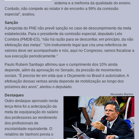
sistema e a melhoria da qualidade do ensino.
Contudo, não compete ao relator ir de encontro a 99% da comissão
especial”, avaliou.
Sanção
A proposta do PNE não prevê sanção no caso de descumprimento da meta
estabelecida. Para o presidente da comissão especial, deputado Lelo
Coimbra (PMDB-ES), “não há razão para se desconfiar, em princípio, da não
efetivação das metas”. “Um instrumento legal que cria uma referência de
valores deve ser acompanhado e nós, aqui no Congresso, vamos fiscalizar a
sua execução periodicamente.”
Paulo Rubem Santiago afirmou que o cumprimento dos 10% ainda
depende, além da aprovação no Senado, da pressão de movimentos
sociais. “É preciso ter em vista que o Orçamento no Brasil é autorizativo. A
efetivação dessas verbas ainda depende de mobilização ao longo dos
próximos dez anos”, alertou o deputado.
Alexandra Martins
Destaques
Outro destaque aprovado nesta
terça-feira foi a antecipação da
meta de equiparação do salário
dos professores ao rendimento
dos profissionais de
escolaridade equivalente. O
relatório de Vanhoni previa o