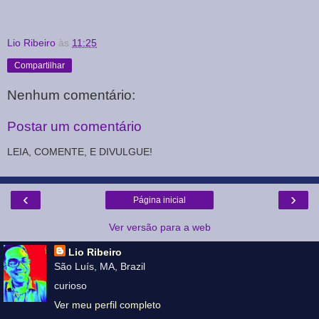
Lio Ribeiro
às
11:25
Compartilhar
Nenhum comentário:
Postar um comentário
LEIA, COMENTE, E DIVULGUE!
‹
›
Página inicial
Ver versão para a web
Lio Ribeiro
São Luís, MA, Brazil
curioso
Ver meu perfil completo