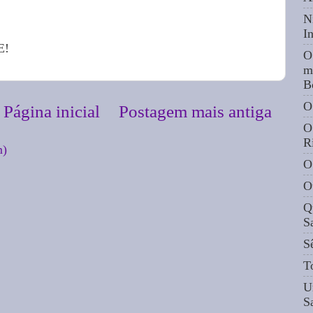
N
I
E!
O
m
B
O
Página inicial
Postagem mais antiga
O
R
m)
O
O
Q
S
S
T
U
S