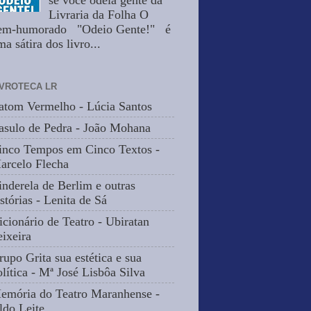
se você odeia gente da
Livraria da Folha O
em-humorado "Odeio Gente!" é
a sátira dos livro...
IVROTECA LR
atom Vermelho - Lúcia Santos
asulo de Pedra - João Mohana
inco Tempos em Cinco Textos -
arcelo Flecha
inderela de Berlim e outras
stórias - Lenita de Sá
icionário de Teatro - Ubiratan
eixeira
rupo Grita sua estética e sua
olítica - Mª José Lisbôa Silva
emória do Teatro Maranhense -
ldo Leite