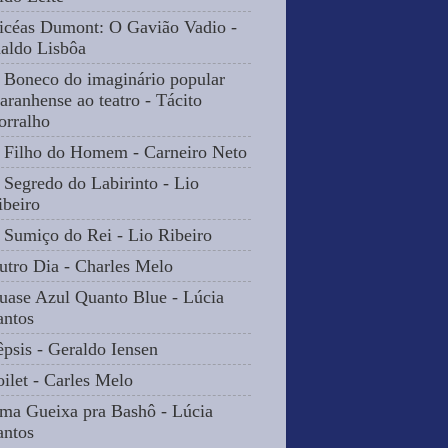
icéas Dumont: O Gavião Vadio -
naldo Lisbôa
 Boneco do imaginário popular
aranhense ao teatro - Tácito
orralho
 Filho do Homem - Carneiro Neto
 Segredo do Labirinto - Lio
ibeiro
 Sumiço do Rei - Lio Ribeiro
utro Dia - Charles Melo
uase Azul Quanto Blue - Lúcia
antos
êpsis - Geraldo Iensen
oilet - Carles Melo
ma Gueixa pra Bashô - Lúcia
antos