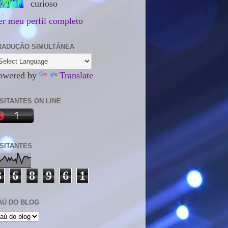
curioso
er meu perfil completo
RADUÇÃO SIMULTÂNEA
owered by
Translate
ISITANTES ON LINE
ISITANTES
3
6
8
9
6
1
AÚ DO BLOG