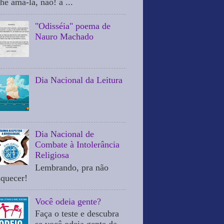
he ama-la, não! a ...
"Odisséia" poema de
Nauro Machado
Dia Nacional da Leitura
Dia Nacional de
Combate à Intolerância
Religiosa
Lembrando, pra não
squecer!
Você odeia gente?
Faça o teste e descubra