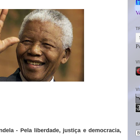
V
T
P
V
V
B
dela - Pela liberdade, justiça e democracia,