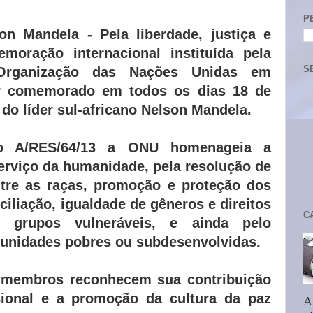
P
on Mandela - Pela liberdade, justiça e
oração internacional instituída pela
S
Organização das Nações Unidas em
r comemorado em todos os dias 18 de
 do líder sul-africano Nelson Mandela.
o A/RES/64/13 a ONU homenageia a
erviço da humanidade, pela resolução de
entre as raças, promoção e proteção dos
ciliação, igualdade de gêneros e direitos
C
 grupos vulneráveis, e ainda pelo
unidades pobres ou subdesenvolvidas.
-membros reconhecem sua contribuição
cional e a promoção da cultura da paz
A