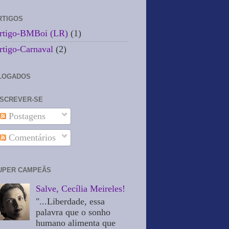
RTIGOS
rtigo-BMBoi (LR)
(1)
rtigo-Carnaval
(2)
LOGADOS
NSCREVER-SE
Postagens
Comentários
UPER CAMPEÃS
Salve, Cecília Meireles!
"...Liberdade, essa
palavra que o sonho
humano alimenta que