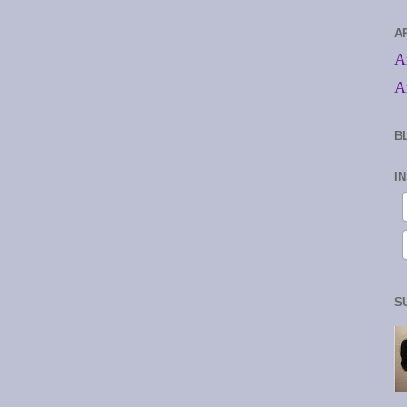
A
A
A
B
I
S