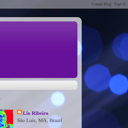
Lio Ribeiro
São Luís, MA, Brazil