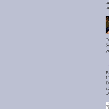
n
n
O
S
p
E
L
D
a
O