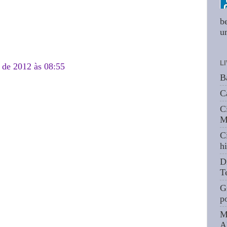
b
um
L
 de 2012 às 08:55
B
C
C
M
C
hi
D
T
G
p
M
A