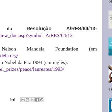
ol
to da
Resolução A/RES/64/13
:
/view_doc.asp?symbol=A/RES/64/13
Nelson Mandela Foundation (em
dela.org/
l do Nobel da Paz 1993 (em inglês):
el_prizes/peace/laureates/1993/
e