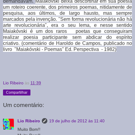
demandavam.
Maiakóvski deixa descortinar em sua poesia
um roteiro coerente, dos primeiros poemas, nitidamente de
pesquisa, aos últimos, de largo hausto, mas sempre
marcados pela invenção. "Sem forma revolucionária não há
arte revolucionária", era o seu lema, e nesse sentido
Maiakóvski é um dos raros poetas que conseguiram
realizar poesia participante sem abdicar do espírito
criativo.
(comentário de Haroldo de Campos,
publicado no
livro "Maiakóvski - Poemas"
Ed. Perspectiva - 1982)
Lio Ribeiro
às
11:39
Compartilhar
Um comentário:
Lio Ribeiro
19 de julho de 2012 às 11:40
Muito Bom!!