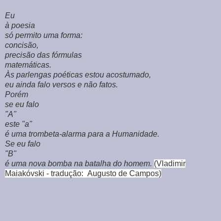
Eu
à poesia
só permito uma forma:
concisão,
precisão das fórmulas
matemáticas.
Às parlengas poéticas estou acostumado,
eu ainda falo versos e não fatos.
Porém
se eu falo
"A"
este "a"
é uma trombeta-alarma para a Humanidade.
Se eu falo
"B"
é uma nova bomba na batalha do homem.
(
Vladimir
Maiakóvski -
tradução: Augusto de Campos)