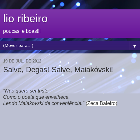
lio ribeiro
poucas, e boas!!!
▼
19 DE JUL. DE 2012
Salve, Degas! Salve, Maiakóvski!
"Não quero ser triste
Como o poeta que envelhece,
Lendo Maiakovski de conveniência."
(Zeca Baleiro)