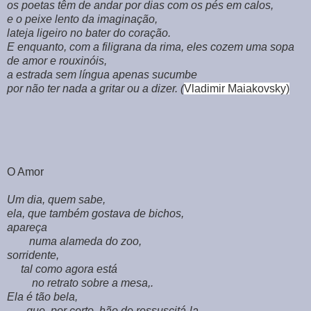
os poetas têm de andar por dias com os pés em calos,
e o peixe lento da imaginação,
lateja ligeiro no bater do coração.
E enquanto, com a filigrana da rima, eles cozem uma sopa
de amor e rouxinóis,
a estrada sem língua apenas sucumbe
por não ter nada a gritar ou a dizer. (
Vladimir Maiakovsky)
O Amor
Um dia, quem sabe,
ela, que também gostava de bichos,
apareça
numa alameda do zoo,
sorridente,
tal como agora está
no retrato sobre a mesa,.
Ela é tão bela,
que, por certo, hão de ressuscitá-la.