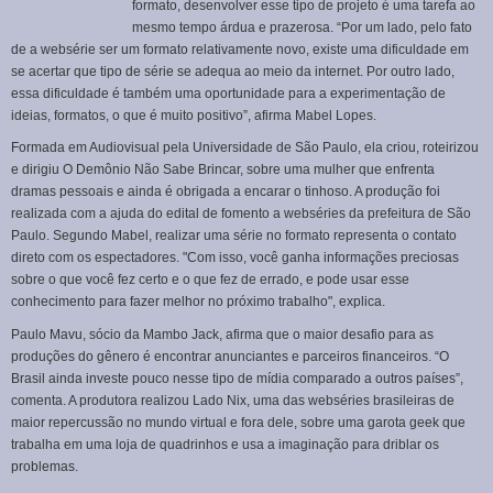
formato, desenvolver esse tipo de projeto é uma tarefa ao
mesmo tempo árdua e prazerosa. “Por um lado, pelo fato
de a websérie ser um formato relativamente novo, existe uma dificuldade em
se acertar que tipo de série se adequa ao meio da internet. Por outro lado,
essa dificuldade é também uma oportunidade para a experimentação de
ideias, formatos, o que é muito positivo”, afirma Mabel Lopes.
Formada em Audiovisual pela Universidade de São Paulo, ela criou, roteirizou
e dirigiu
O Demônio Não Sabe Brincar
, sobre uma mulher que enfrenta
dramas pessoais e ainda é obrigada a encarar o tinhoso. A produção foi
realizada com a ajuda do edital de fomento a webséries da prefeitura de São
Paulo. Segundo Mabel, realizar uma série no formato representa o contato
direto com os espectadores. "Com isso, você ganha informações preciosas
sobre o que você fez certo e o que fez de errado, e pode usar esse
conhecimento para fazer melhor no próximo trabalho", explica.
Paulo Mavu, sócio da Mambo Jack, afirma que o maior desafio para as
produções do gênero é encontrar anunciantes e parceiros financeiros. “O
Brasil ainda investe pouco nesse tipo de mídia comparado a outros países”,
comenta. A produtora realizou
Lado Nix
, uma das webséries brasileiras de
maior repercussão no mundo virtual e fora dele, sobre uma garota geek que
trabalha em uma loja de quadrinhos e usa a imaginação para driblar os
problemas.