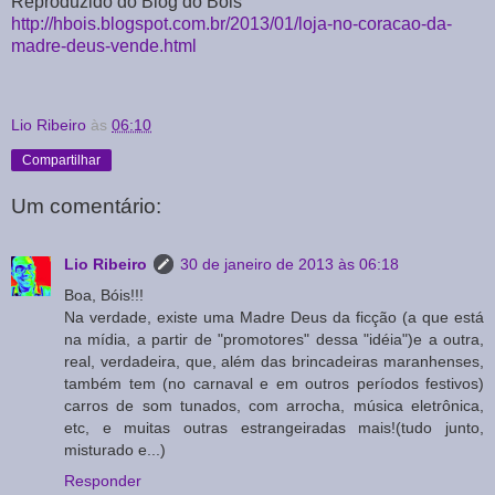
Reproduzido do Blog do Bóis
http://hbois.blogspot.com.br/2013/01/loja-no-coracao-da-
madre-deus-vende.html
Lio Ribeiro
às
06:10
Compartilhar
Um comentário:
Lio Ribeiro
30 de janeiro de 2013 às 06:18
Boa, Bóis!!!
Na verdade, existe uma Madre Deus da ficção (a que está
na mídia, a partir de "promotores" dessa "idéia")e a outra,
real, verdadeira, que, além das brincadeiras maranhenses,
também tem (no carnaval e em outros períodos festivos)
carros de som tunados, com arrocha, música eletrônica,
etc, e muitas outras estrangeiradas mais!(tudo junto,
misturado e...)
Responder