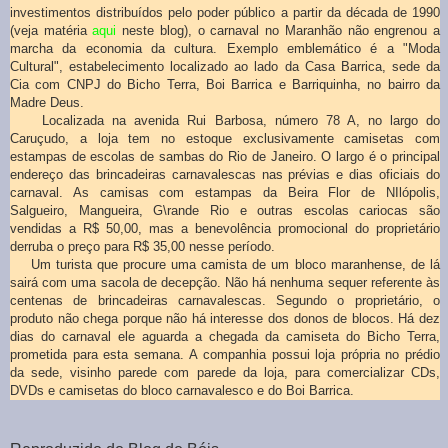
investimentos distribuídos pelo poder público a partir da década de 1990
(veja matéria
aqui
neste blog), o carnaval no Maranhão não engrenou a
marcha da economia da cultura. Exemplo emblemático é a "Moda
Cultural", estabelecimento localizado ao lado da Casa Barrica, sede da
Cia com CNPJ do Bicho Terra, Boi Barrica e Barriquinha, no bairro da
Madre Deus.
Localizada na avenida Rui Barbosa, número 78 A, no largo do
Caruçudo, a loja tem no estoque exclusivamente camisetas com
estampas de escolas de sambas do Rio de Janeiro. O largo é o principal
endereço das brincadeiras carnavalescas nas prévias e dias oficiais do
carnaval. As camisas com estampas da Beira Flor de NIlópolis,
Salgueiro, Mangueira, G\rande Rio e outras escolas cariocas são
vendidas a R$ 50,00, mas a benevolência promocional do proprietário
derruba o preço para R$ 35,00 nesse período.
Um turista que procure uma camista de um bloco maranhense, de lá
sairá com uma sacola de decepção. Não há nenhuma sequer referente às
centenas de brincadeiras carnavalescas. Segundo o proprietário, o
produto não chega porque não há interesse dos donos de blocos. Há dez
dias do carnaval ele aguarda a chegada da camiseta do Bicho Terra,
prometida para esta semana. A companhia possui loja própria no prédio
da sede, visinho parede com parede da loja, para comercializar CDs,
DVDs e camisetas do bloco carnavalesco e do Boi Barrica.