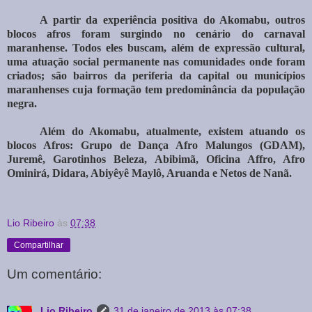
A partir da experiência positiva do Akomabu, outros
blocos afros foram surgindo no cenário do carnaval
maranhense. Todos eles buscam, além de expressão cultural,
uma atuação social permanente nas comunidades onde foram
criados; são bairros da periferia da capital ou municípios
maranhenses cuja formação tem predominância da população
negra.
Além do Akomabu, atualmente, existem atuando os
blocos Afros: Grupo de Dança Afro Malungos (GDAM),
Juremê, Garotinhos Beleza, Abibimã, Oficina Affro, Afro
Ominirá, Didara, Abiyêyê Maylô, Aruanda e Netos de Nanã.
Lio Ribeiro
às
07:38
Compartilhar
Um comentário:
Lio Ribeiro
31 de janeiro de 2013 às 07:38