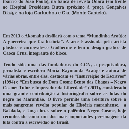
(bairro do João Paulo), na banca de revista Odara (em frente
ao Hospital Presidente Dutra (próximo á praça Gonçalves
Dias), e
na loja Cartuchos e Cia. (Monte Castelo)
.
Em 2013 o Akomabu desfilará com o tema “Mundinha Araújo:
A guerreira que faz história”. A arte é assinada pelo artista
plástico e carnavalesco Guilherme e tem o design gráfico de
Caoca Cruz, integrante do bloco.
Tendo sido uma das fundadoras do CCN, a pesquisadora,
jornalista e escritora Maria Raymunda Araújo é autora de
várias obras, entre elas, destacam-se “Insurreição de Escravos”
(1994) e “Em busca de Dom Cosme Bento das Chagas – Negro
Cosme: Tutor e Imperador da Liberdade” (2011), considerado
uma grande contribuição à historiografia sobre as lutas do
negro no Maranhão. O livro permite uma releitura sobre a
mais sangrenta revolta popular da História maranhense, a
Balaiada, e lança luzes sobre o polêmico Negro Cosme, hoje
reconhecido como um dos mais importantes personagens da
luta contra a escravidão no Brasil.