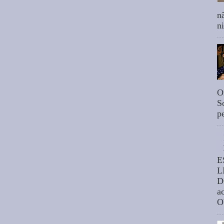
n
n
O
S
p
E
L
D
a
O