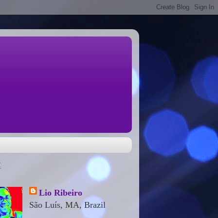
Lio Ribeiro
São Luís, MA, Brazil