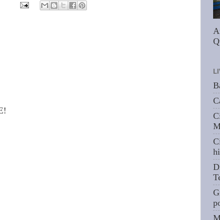
A
Q
L
B
C
E!
C
M
C
hi
D
T
G
p
M