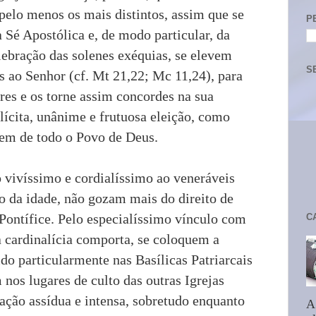
 pelo menos os mais distintos, assim que se
P
a Sé Apostólica e, de modo particular, da
lebração das solenes exéquias, se elevem
S
s ao Senhor (cf. Mt 21,22; Mc 11,24), para
res e os torne assim concordes na sua
lícita, unânime e frutuosa eleição, como
bem de todo o Povo de Deus.
vivíssimo e cordialíssimo ao veneráveis
o da idade, não gozam mais do direito de
 Pontífice. Pelo especialíssimo vínculo com
C
a cardinalícia comporta, se coloquem a
do particularmente nas Basílicas Patriarcais
os lugares de culto das outras Igrejas
ação assídua e intensa, sobretudo enquanto
A