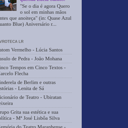
"Se o dia é agora Quero
o sol em minhas mãos
ntes que anoiteça" (in: Quase Azul
uanto Blue) Aniversário r...
IVROTECA LR
atom Vermelho - Lúcia Santos
asulo de Pedra - João Mohana
inco Tempos em Cinco Textos -
arcelo Flecha
inderela de Berlim e outras
stórias - Lenita de Sá
icionário de Teatro - Ubiratan
eixeira
rupo Grita sua estética e sua
olítica - Mª José Lisbôa Silva
emória do Teatro Maranhense -