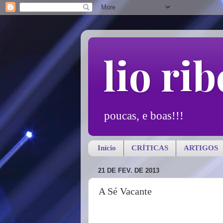
lio rib
poucas, e boas!!!
Início
CRÍTICAS
ARTIGOS
21 DE FEV. DE 2013
A Sé Vacante