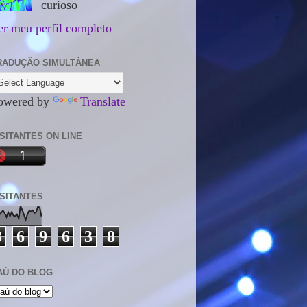
curioso
er meu perfil completo
RADUÇÃO SIMULTÂNEA
owered by
Translate
ISITANTES ON LINE
ISITANTES
3
6
9
6
3
8
AÚ DO BLOG