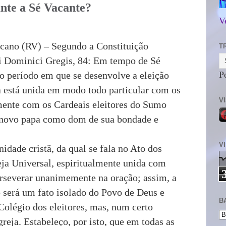
ante a Sé Vacante?
V
icano (RV)
– Segundo a Constituição
T
i Dominici Gregis
, 84: Em tempo de Sé
 o período em que se desenvolve a eleição
P
ja está unida em modo todo particular com os
V
mente com os Cardeais eleitores do Sumo
o novo papa como dom de sua bondade e
V
dade cristã, da qual se fala no Ato dos
reja Universal, espiritualmente unida com
rseverar unanimemente na oração; assim, a
o será um fato isolado do Povo de Deus e
B
Colégio dos eleitores, mas, num certo
greja. Estabeleço, por isto, que em todas as