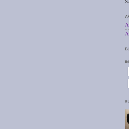
S
A
A
A
B
I
S