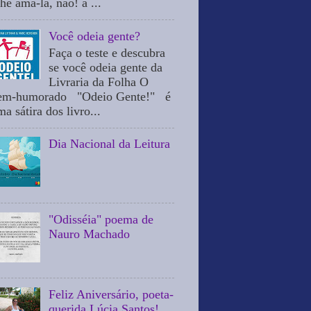
he ama-la, não! a ...
Você odeia gente?
Faça o teste e descubra
se você odeia gente da
Livraria da Folha O
em-humorado "Odeio Gente!" é
a sátira dos livro...
Dia Nacional da Leitura
"Odisséia" poema de
Nauro Machado
Feliz Aniversário, poeta-
querida Lúcia Santos!