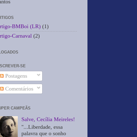
antos
RTIGOS
rtigo-BMBoi (LR)
(1)
rtigo-Carnaval
(2)
LOGADOS
NSCREVER-SE
Postagens
Comentários
UPER CAMPEÃS
Salve, Cecília Meireles!
"...Liberdade, essa
palavra que o sonho