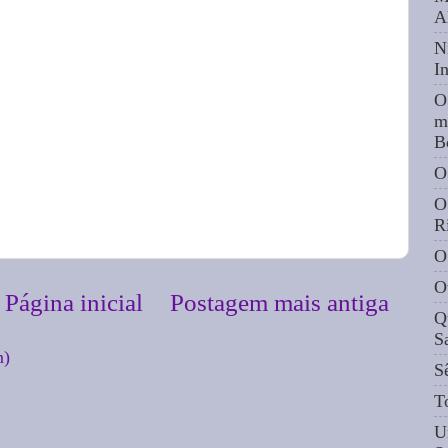
A
N
I
O
m
B
O
O
R
O
O
Página inicial
Postagem mais antiga
Q
S
m)
S
T
U