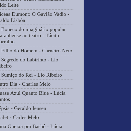
ldo Leite
icéas Dumont: O Gavião Vadio -
naldo Lisbôa
 Boneco do imaginário popular
aranhense ao teatro - Tácito
orralho
 Filho do Homem - Carneiro Neto
 Segredo do Labirinto - Lio
ibeiro
 Sumiço do Rei - Lio Ribeiro
utro Dia - Charles Melo
uase Azul Quanto Blue - Lúcia
antos
êpsis - Geraldo Iensen
oilet - Carles Melo
ma Gueixa pra Bashô - Lúcia