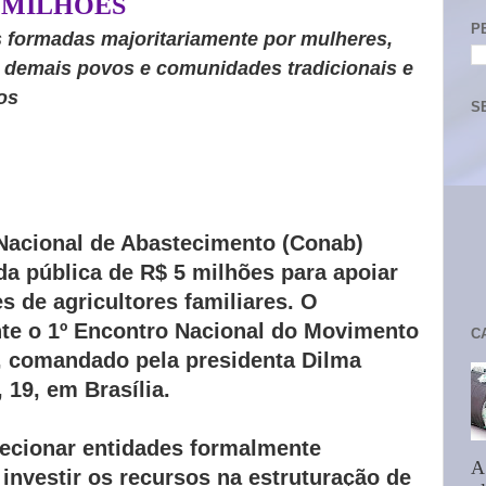
5 MILHÕES
P
s formadas majoritariamente por mulheres,
e demais povos e comunidades tradicionais e
os
S
acional de Abastecimento (Conab)
a pública de R$ 5 milhões para apoiar
s de agricultores familiares. O
te o 1º Encontro Nacional do Movimento
C
 comandado pela presidenta Dilma
 19, em Brasília.
lecionar entidades formalmente
A
 investir os recursos na estruturação de