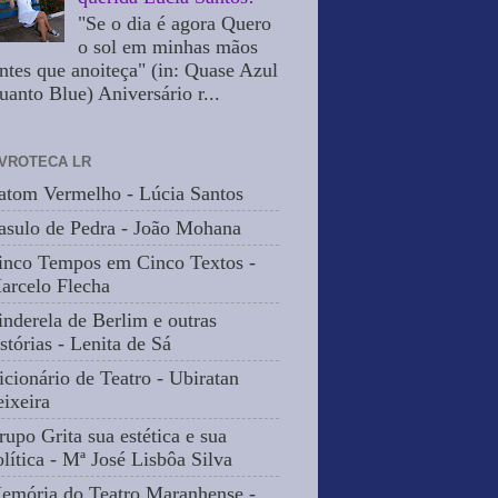
"Se o dia é agora Quero
o sol em minhas mãos
ntes que anoiteça" (in: Quase Azul
uanto Blue) Aniversário r...
IVROTECA LR
atom Vermelho - Lúcia Santos
asulo de Pedra - João Mohana
inco Tempos em Cinco Textos -
arcelo Flecha
inderela de Berlim e outras
stórias - Lenita de Sá
icionário de Teatro - Ubiratan
eixeira
rupo Grita sua estética e sua
olítica - Mª José Lisbôa Silva
emória do Teatro Maranhense -