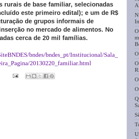
 rurais de base familiar, selecionadas
A
cluído este primeiro edital); e um de R$
N
uturação de grupos informais de
I
 inserção no mercado de alimentos. No
O
iadas cerca de 20 mil famílias.
m
B
O
SiteBNDES/bndes/bndes_pt/Institucional/Sala_
ira_Pagina/20130220_familiar.html
O
R
O
O
Q
S
S
T
U