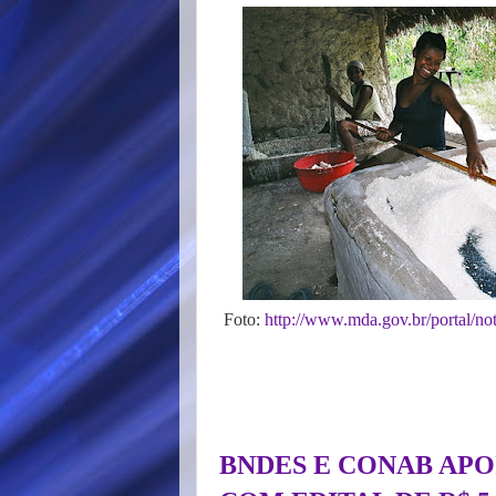
Foto:
http://www.mda.gov.br/portal/no
BNDES E CONAB AP