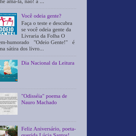
he ama-la, não! a ...
Você odeia gente?
Faça o teste e descubra
se você odeia gente da
Livraria da Folha O
em-humorado "Odeio Gente!" é
a sátira dos livro...
Dia Nacional da Leitura
"Odisséia" poema de
Nauro Machado
Feliz Aniversário, poeta-
querida Lúcia Santos!