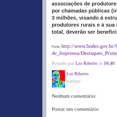
associações de produtores
por chamadas públicas (in
3 milhões, visando à estr
produtores rurais e à sua
total, deverão ser benefic
http://www.bndes.gov.br/
Fonte:
de_Imprensa/Destaques_Prime
Postado por
Lio Ribeiro
às
08:48
Lio Ribeiro
curioso
Nenhum comentário:
Postar um comentário