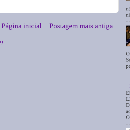
n
n
Página inicial
Postagem mais antiga
m)
O
S
p
E
L
D
a
O