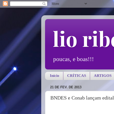
lio rib
poucas, e boas!!!
Início
CRÍTICAS
ARTIGOS
21 DE FEV. DE 2013
BNDES e Conab lançam edital p