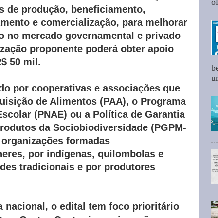
ol
ais de produção, beneficiamento,
ento e comercialização, para melhorar
o no mercado governamental e privado
ização proponente poderá obter apoio
$ 50 mil.
b
um
ído por cooperativas e associações que
isição de Alimentos (PAA), o Programa
scolar (PNAE) ou a Política de Garantia
rodutos da Sociobiodiversidade (PGPM-
s organizações formadas
eres, por indígenas, quilombolas e
es tradicionais e por produtores
nacional, o edital tem foco prioritário