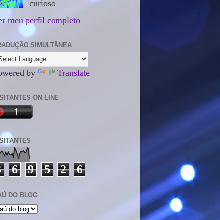
curioso
er meu perfil completo
RADUÇÃO SIMULTÂNEA
owered by
Translate
ISITANTES ON LINE
ISITANTES
3
6
9
5
2
6
AÚ DO BLOG