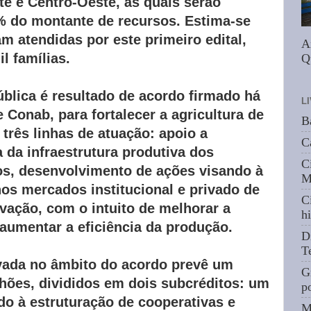
te e Centro-Oeste, às quais serão
 do montante de recursos. Estima-se
m atendidas por este primeiro edital,
A
l famílias.
Q
blica é resultado de acordo firmado há
L
Conab, para fortalecer a agricultura de
B
 três linhas de atuação: apoio a
C
 da infraestrutura produtiva dos
C
s, desenvolvimento de ações visando à
M
os mercados institucional e privado de
C
vação, com o intuito de melhorar a
hi
aumentar a eficiência da produção.
D
T
vada no âmbito do acordo prevê um
G
hões, divididos em dois subcréditos: um
p
do à estruturação de cooperativas e
M