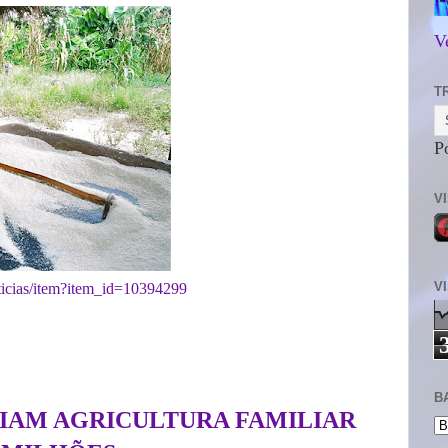
V
T
P
V
V
ticias/item?item_id=10394299
B
OIAM AGRICULTURA FAMILIAR