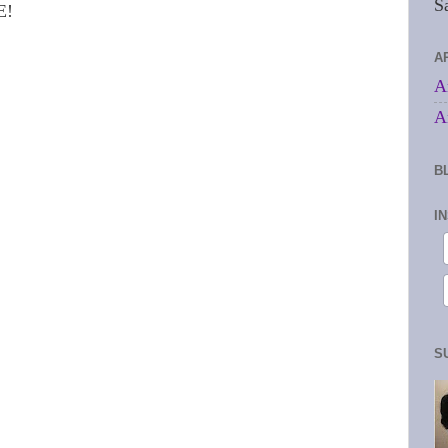
S
E!
A
A
A
B
I
S