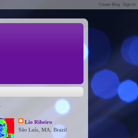
Lio Ribeiro
São Luís, MA, Brazil