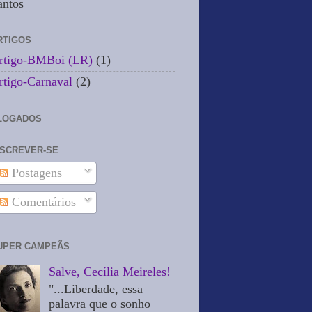
antos
RTIGOS
rtigo-BMBoi (LR)
(1)
rtigo-Carnaval
(2)
LOGADOS
NSCREVER-SE
Postagens
Comentários
UPER CAMPEÃS
Salve, Cecília Meireles!
"...Liberdade, essa
palavra que o sonho