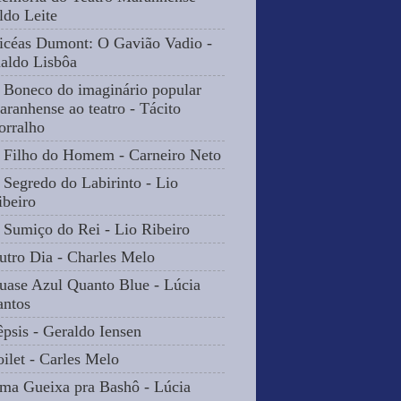
ldo Leite
icéas Dumont: O Gavião Vadio -
naldo Lisbôa
 Boneco do imaginário popular
aranhense ao teatro - Tácito
orralho
 Filho do Homem - Carneiro Neto
 Segredo do Labirinto - Lio
ibeiro
 Sumiço do Rei - Lio Ribeiro
utro Dia - Charles Melo
uase Azul Quanto Blue - Lúcia
antos
êpsis - Geraldo Iensen
oilet - Carles Melo
ma Gueixa pra Bashô - Lúcia