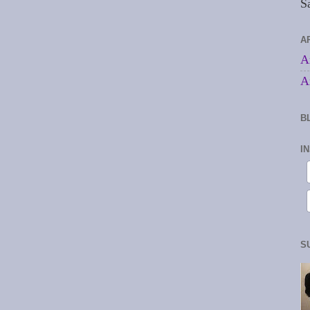
S
A
A
A
B
I
S