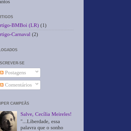
antos
RTIGOS
rtigo-BMBoi (LR)
(1)
rtigo-Carnaval
(2)
LOGADOS
NSCREVER-SE
Postagens
Comentários
UPER CAMPEÃS
Salve, Cecília Meireles!
"...Liberdade, essa
palavra que o sonho