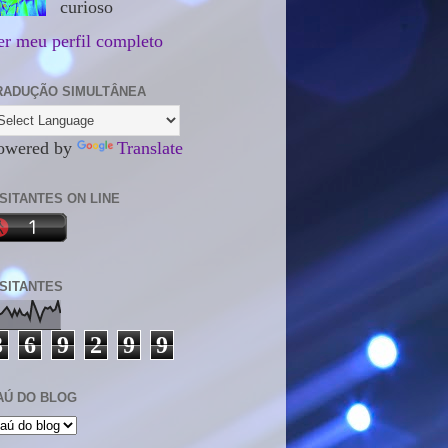
curioso
er meu perfil completo
RADUÇÃO SIMULTÂNEA
owered by
Translate
ISITANTES ON LINE
ISITANTES
3
6
9
2
9
9
AÚ DO BLOG