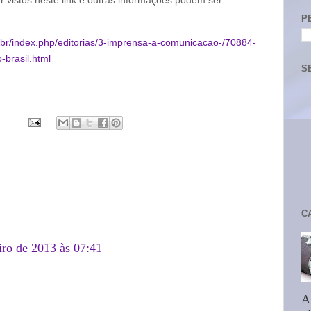
P
.br/index.php/editorias/3-imprensa-a-comunicacao-/70884-
-brasil.html
S
C
iro de 2013 às 07:41
A