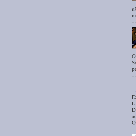
n
n
O
S
p
E
L
D
a
O