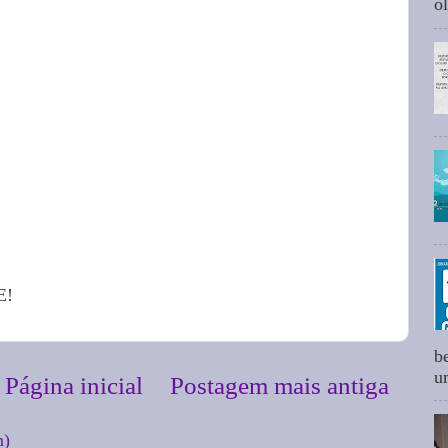
ol
E!
b
um
Página inicial
Postagem mais antiga
m)