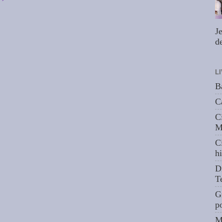
J
de
L
B
C
C
M
C
hi
D
T
G
p
M