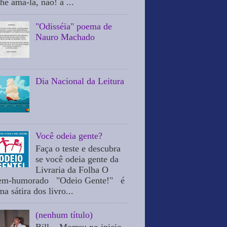
he ama-la, não! a ...
"Odisséia" poema de
Nauro Machado
Dia Nacional da Leitura
Você odeia gente?
Faça o teste e descubra
se você odeia gente da
Livraria da Folha O
em-humorado "Odeio Gente!" é
a sátira dos livro...
(nenhum título)