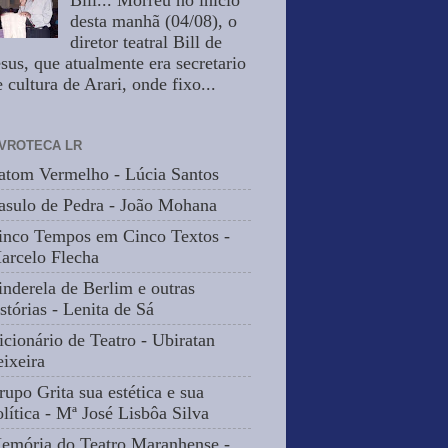
Bill... Morreu no inicio
desta manhã (04/08), o
diretor teatral Bill de
esus, que atualmente era secretario
 cultura de Arari, onde fixo...
IVROTECA LR
atom Vermelho - Lúcia Santos
asulo de Pedra - João Mohana
inco Tempos em Cinco Textos -
arcelo Flecha
inderela de Berlim e outras
stórias - Lenita de Sá
icionário de Teatro - Ubiratan
eixeira
rupo Grita sua estética e sua
olítica - Mª José Lisbôa Silva
emória do Teatro Maranhense -