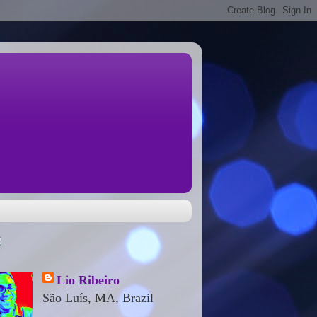
Lio Ribeiro
São Luís, MA, Brazil