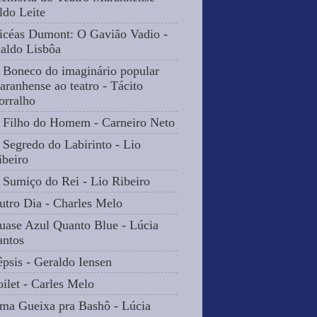
ldo Leite
icéas Dumont: O Gavião Vadio -
naldo Lisbôa
 Boneco do imaginário popular
aranhense ao teatro - Tácito
orralho
 Filho do Homem - Carneiro Neto
 Segredo do Labirinto - Lio
ibeiro
 Sumiço do Rei - Lio Ribeiro
utro Dia - Charles Melo
uase Azul Quanto Blue - Lúcia
antos
êpsis - Geraldo Iensen
oilet - Carles Melo
ma Gueixa pra Bashô - Lúcia