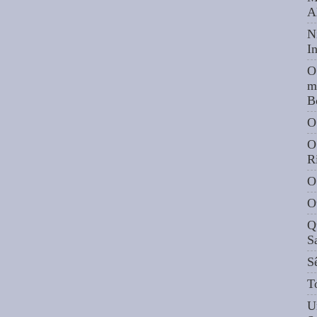
A
N
I
O
m
B
O
O
R
O
O
Q
S
S
T
U