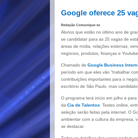
Google oferece 25 vag
Redação Comunique-se
Alunos que estão no último ano de gr
se candidatar para as 25 vagas de está
áreas de mídia, relações externas, vend
negócios, produtos, finanças e Youtube
Chamado de
Google Business Intern
período em que eles vão "trabalhar co
contribuições importantes para o negó
escritório de São Paulo, mas candidato
O programa terá início em julho e para 
da
Cia de Talentos
. Testes online, en
seleção serão feitas pela internet. O G
ambientar com a cultura da empresa, vo
se destacar.
Todos os detalhes das vagas podem ser