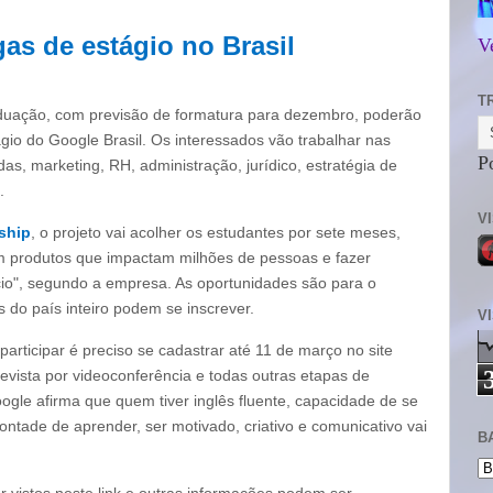
as de estágio no Brasil
V
T
aduação, com previsão de formatura para dezembro, poderão
gio do Google Brasil. Os interessados vão trabalhar nas
P
as, marketing, RH, administração, jurídico, estratégia de
.
V
ship
, o projeto vai acolher os estudantes por sete meses,
m produtos que impactam milhões de pessoas e fazer
cio", segundo a empresa. As oportunidades são para o
s do país inteiro podem se inscrever.
V
participar é preciso se cadastrar até 11 de março no site
trevista por videoconferência e todas outras etapas de
oogle afirma que quem tiver inglês fluente, capacidade de se
ntade de aprender, ser motivado, criativo e comunicativo vai
B
 vistos neste link e outras informações podem ser