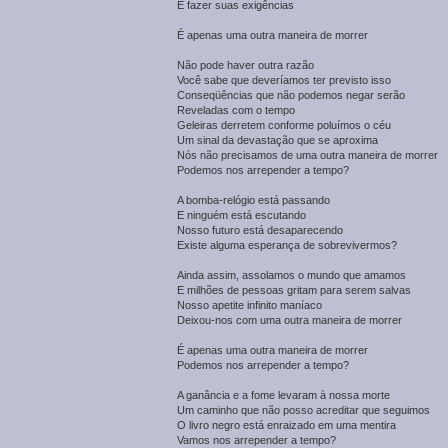
E fazer suas exigências
É apenas uma outra maneira de morrer
Não pode haver outra razão
Você sabe que deveríamos ter previsto isso
Conseqüências que não podemos negar serão
Reveladas com o tempo
Geleiras derretem conforme poluímos o céu
Um sinal da devastação que se aproxima
Nós não precisamos de uma outra maneira de morrer
Podemos nos arrepender a tempo?
A bomba-relógio está passando
E ninguém está escutando
Nosso futuro está desaparecendo
Existe alguma esperança de sobrevivermos?
Ainda assim, assolamos o mundo que amamos
E milhões de pessoas gritam para serem salvas
Nosso apetite infinito maníaco
Deixou-nos com uma outra maneira de morrer
É apenas uma outra maneira de morrer
Podemos nos arrepender a tempo?
A ganância e a fome levaram à nossa morte
Um caminho que não posso acreditar que seguimos
O livro negro está enraizado em uma mentira
Vamos nos arrepender a tempo?