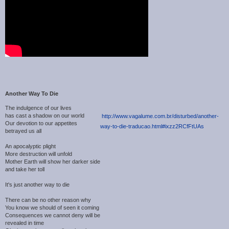
Another Way To Die
The indulgence of our lives
has cast a shadow on our world
http://www.vagalume.com.br/disturbed/another-
Our devotion to our appetites
way-to-die-traducao.html#ixzz2RCfFtUAs
betrayed us all
An apocalyptic plight
More destruction will unfold
Mother Earth will show her darker side
and take her toll
It's just another way to die
There can be no other reason why
You know we should of seen it coming
Consequences we cannot deny will be
revealed in time