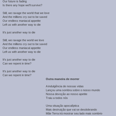
Our future is fading
Is there any hope we'll survive?
Still, we ravage the world that we love
And the millions cry out to be saved
Our endless maniacal appetite
Left us with another way to die
It's just another way to die
Still, we ravage the world we love
And the millions cry out to be saved
Our endless maniacal appetite
Left us with another way to die
It's just another way to die
Can we repent in time?
It's just another way to die
Can we repent in time?
Outra maneira de morrer
A indulgência de nossas vidas
Lançou uma sombra sobre o nosso mundo
Nossa devoção ao nosso apetite
Traiu a todos nós
Uma situação apocalíptica
Mais destruição que vai se desdobrando
Mãe Terra irá mostrar seu lado mais sombrio