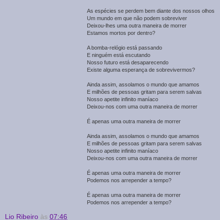
As espécies se perdem bem diante dos nossos olhos
Um mundo em que não podem sobreviver
Deixou-lhes uma outra maneira de morrer
Estamos mortos por dentro?
A bomba-relógio está passando
E ninguém está escutando
Nosso futuro está desaparecendo
Existe alguma esperança de sobrevivermos?
Ainda assim, assolamos o mundo que amamos
E milhões de pessoas gritam para serem salvas
Nosso apetite infinito maníaco
Deixou-nos com uma outra maneira de morrer
É apenas uma outra maneira de morrer
Ainda assim, assolamos o mundo que amamos
E milhões de pessoas gritam para serem salvas
Nosso apetite infinito maníaco
Deixou-nos com uma outra maneira de morrer
É apenas uma outra maneira de morrer
Podemos nos arrepender a tempo?
É apenas uma outra maneira de morrer
Podemos nos arrepender a tempo?
Lio Ribeiro
às
07:46