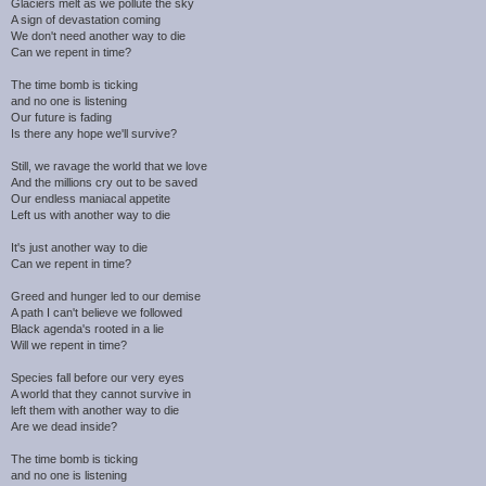
Glaciers melt as we pollute the sky
A sign of devastation coming
We don't need another way to die
Can we repent in time?
The time bomb is ticking
and no one is listening
Our future is fading
Is there any hope we'll survive?
Still, we ravage the world that we love
And the millions cry out to be saved
Our endless maniacal appetite
Left us with another way to die
It's just another way to die
Can we repent in time?
Greed and hunger led to our demise
A path I can't believe we followed
Black agenda's rooted in a lie
Will we repent in time?
Species fall before our very eyes
A world that they cannot survive in
left them with another way to die
Are we dead inside?
The time bomb is ticking
and no one is listening