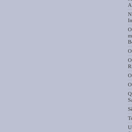
A
N
I
O
m
B
O
O
R
O
O
Q
S
S
T
U