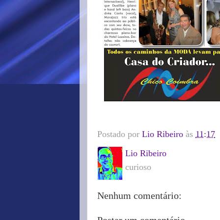
Postado por
Lio Ribeiro
às
11:17
Lio Ribeiro
curioso
Nenhum comentário: