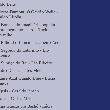
ldo Leite
icéas Dumont: O Gavião Vadio -
naldo Lisbôa
 Boneco do imaginário popular
aranhense ao teatro - Tácito
orralho
 Filho do Homem - Carneiro Neto
 Segredo do Labirinto - Lio
ibeiro
 Sumiço do Rei - Lio Ribeiro
utro Dia - Charles Melo
uase Azul Quanto Blue - Lúcia
antos
êpsis - Geraldo Iensen
oilet - Carles Melo
ma Gueixa pra Bashô - Lúcia