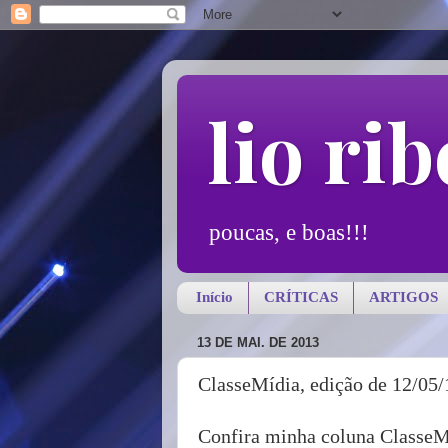
lio rib
poucas, e boas!!!
Início
CRÍTICAS
ARTIGOS
13 DE MAI. DE 2013
ClasseMídia, edição de 12/05/
Confira minha coluna ClasseM