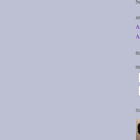
S
A
A
A
B
I
S