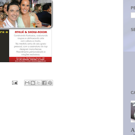
P
S
C
A