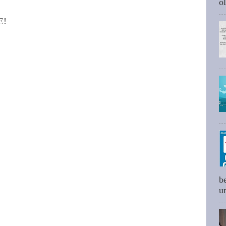
ol
E!
b
um