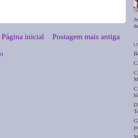
J
de
Página inicial
Postagem mais antiga
L
m)
B
C
C
M
C
hi
D
T
G
p
M