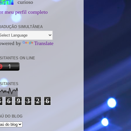
curioso
er meu perfil completo
RADUÇÃO SIMULTÂNEA
owered by
Translate
ISITANTES ON LINE
ISITANTES
3
6
9
3
2
6
AÚ DO BLOG