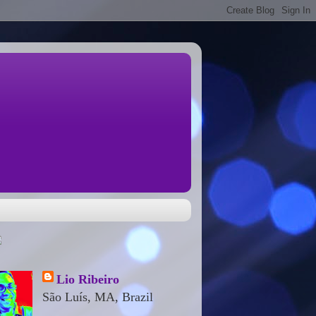
Lio Ribeiro
São Luís, MA, Brazil