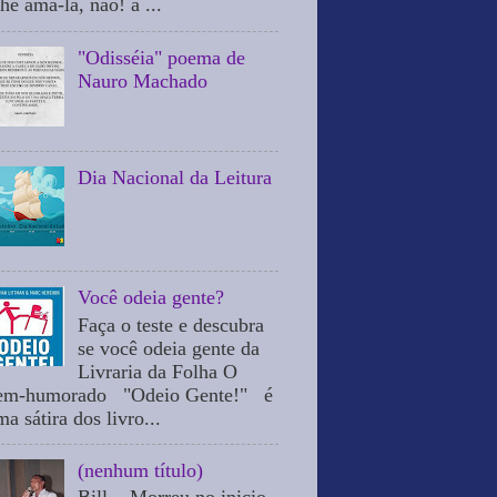
he ama-la, não! a ...
"Odisséia" poema de
Nauro Machado
Dia Nacional da Leitura
Você odeia gente?
Faça o teste e descubra
se você odeia gente da
Livraria da Folha O
em-humorado "Odeio Gente!" é
a sátira dos livro...
(nenhum título)