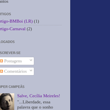
antos
RTIGOS
rtigo-BMBoi (LR)
(1)
rtigo-Carnaval
(2)
LOGADOS
NSCREVER-SE
Postagens
Comentários
UPER CAMPEÃS
Salve, Cecília Meireles!
"...Liberdade, essa
palavra que o sonho