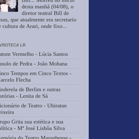
Bill... Morreu no inicio
desta manhã (04/08), o
diretor teatral Bill de
esus, que atualmente era secretario
 cultura de Arari, onde fixo...
IVROTECA LR
atom Vermelho - Lúcia Santos
asulo de Pedra - João Mohana
inco Tempos em Cinco Textos -
arcelo Flecha
inderela de Berlim e outras
stórias - Lenita de Sá
icionário de Teatro - Ubiratan
eixeira
rupo Grita sua estética e sua
olítica - Mª José Lisbôa Silva
emória do Teatro Maranhense -