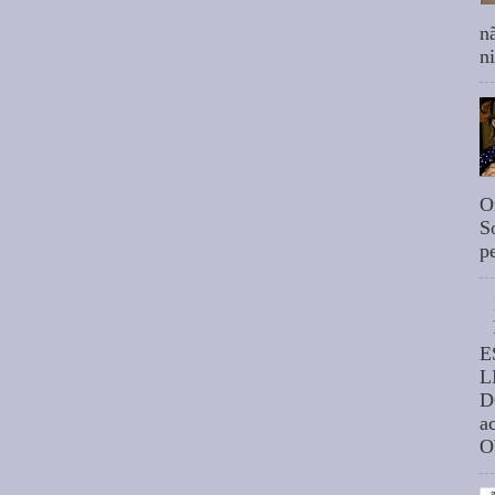
n
n
O
S
p
E
L
D
a
O