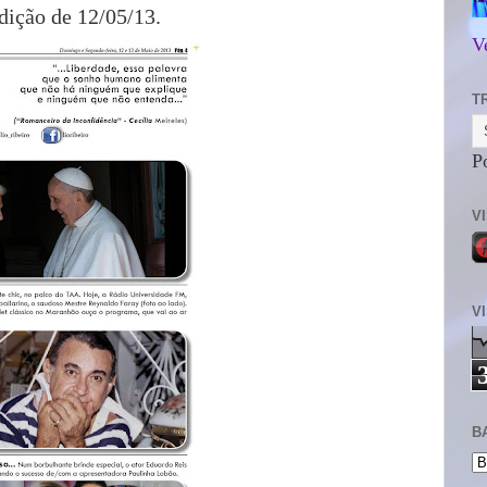
dição de 12/05/13.
V
T
P
V
V
B