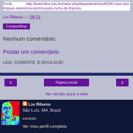
Fonte:
http://www.ifma.edu.br/index.php/departamentos/6038-casa-das-
linguas-seleciona-alunos-para-curso-de-frances
Lio Ribeiro
às
08:21
Compartilhar
Nenhum comentário:
Postar um comentário
LEIA, COMENTE, E DIVULGUE!
‹
›
Página inicial
Ver versão para a web
Lio Ribeiro
São Luís, MA, Brazil
curioso
Ver meu perfil completo