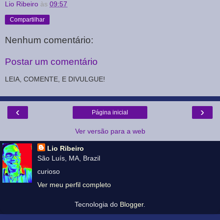
Lio Ribeiro
às
09:57
Compartilhar
Nenhum comentário:
Postar um comentário
LEIA, COMENTE, E DIVULGUE!
‹
›
Página inicial
Ver versão para a web
Lio Ribeiro
São Luís, MA, Brazil
curioso
Ver meu perfil completo
Tecnologia do
Blogger
.