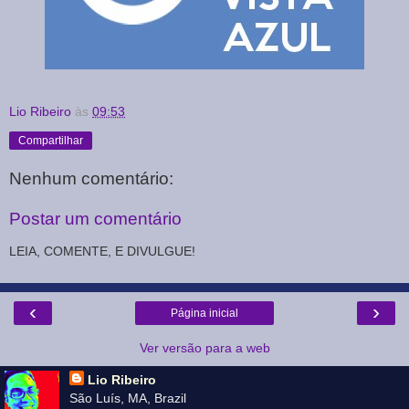
Lio Ribeiro
às
09:53
Compartilhar
Nenhum comentário:
Postar um comentário
LEIA, COMENTE, E DIVULGUE!
‹
›
Página inicial
Ver versão para a web
Lio Ribeiro
São Luís, MA, Brazil