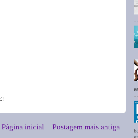
e
E!
Página inicial
Postagem mais antiga
b
um