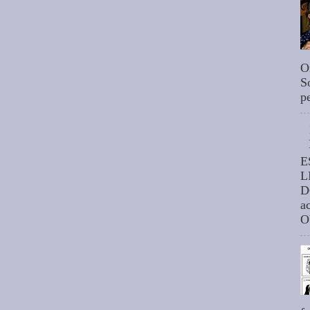
O
S
p
E
L
D
a
O