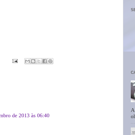
S
C
A
mbro de 2013 às 06:40
ol