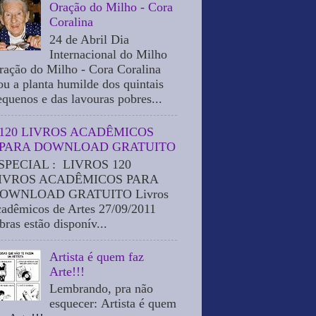
Oração do Milho - Cora
Coralina
24 de Abril Dia
Internacional do Milho
ração do Milho - Cora Coralina
ou a planta humilde dos quintais
equenos e das lavouras pobres...
120 LIVROS ACADÊMICOS
PARA DOWNLOAD GRATUITO
SPECIAL : LIVROS 120
IVROS ACADÊMICOS PARA
OWNLOAD GRATUITO Livros
cadêmicos de Artes 27/09/2011
bras estão disponív...
Artista é quem faz
Arte!!!
Lembrando, pra não
esquecer: Artista é quem