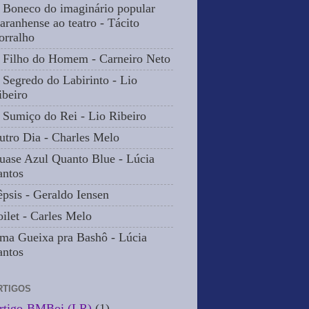
 Boneco do imaginário popular
aranhense ao teatro - Tácito
orralho
 Filho do Homem - Carneiro Neto
 Segredo do Labirinto - Lio
ibeiro
 Sumiço do Rei - Lio Ribeiro
utro Dia - Charles Melo
uase Azul Quanto Blue - Lúcia
antos
êpsis - Geraldo Iensen
oilet - Carles Melo
ma Gueixa pra Bashô - Lúcia
antos
RTIGOS
rtigo-BMBoi (LR)
(1)