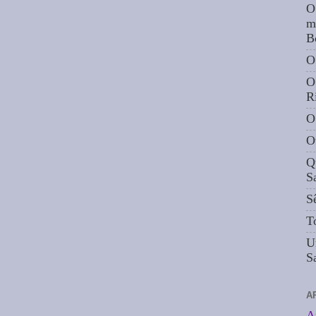
O
m
B
O
O
R
O
O
Q
S
S
T
U
S
A
A