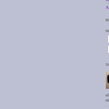
A
B
I
S
n
n