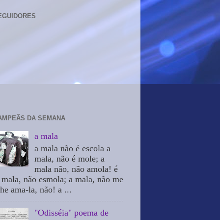
EGUIDORES
AMPEÃS DA SEMANA
a mala
a mala não é escola a
mala, não é mole; a
mala não, não amola! é
 mala, não esmola; a mala, não me
he ama-la, não! a ...
"Odisséia" poema de