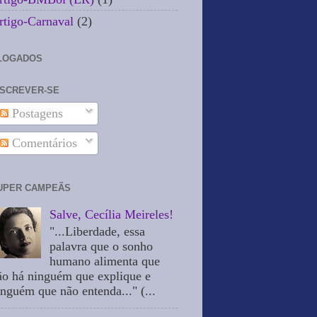
rtigo-Carnaval
(2)
LOGADOS
NSCREVER-SE
Postagens
Comentários
UPER CAMPEÃS
Salve, Cecília Meireles!
"...Liberdade, essa
palavra que o sonho
humano alimenta que
ão há ninguém que explique e
inguém que não entenda..." (...