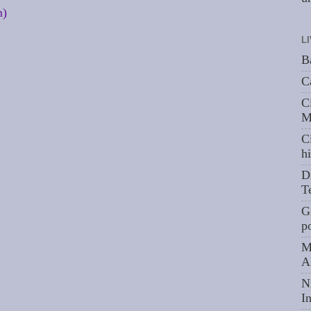
m)
L
B
C
C
M
C
hi
D
T
G
p
M
A
N
I