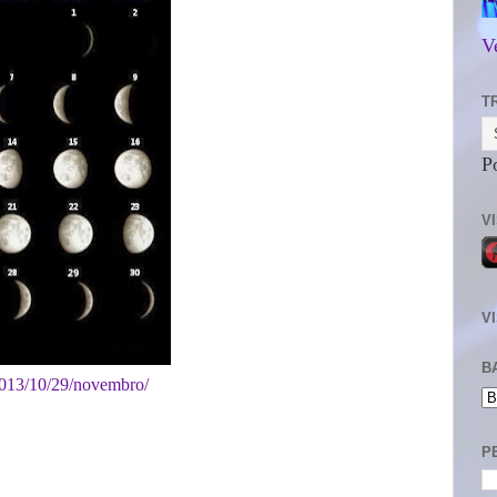
V
T
P
V
V
B
/2013/10/29/novembro/
P