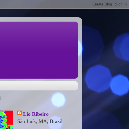
Lio Ribeiro
São Luís, MA, Brazil