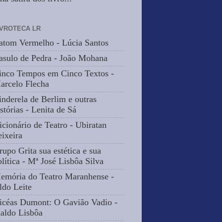
IVROTECA LR
atom Vermelho - Lúcia Santos
asulo de Pedra - João Mohana
inco Tempos em Cinco Textos -
arcelo Flecha
inderela de Berlim e outras
stórias - Lenita de Sá
icionário de Teatro - Ubiratan
eixeira
rupo Grita sua estética e sua
olítica - Mª José Lisbôa Silva
emória do Teatro Maranhense -
ldo Leite
icéas Dumont: O Gavião Vadio -
naldo Lisbôa