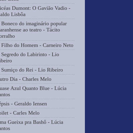
icéas Dumont: O Gavião Vadio -
naldo Lisbôa
 Boneco do imaginário popular
aranhense ao teatro - Tácito
orralho
 Filho do Homem - Carneiro Neto
 Segredo do Labirinto - Lio
ibeiro
 Sumiço do Rei - Lio Ribeiro
utro Dia - Charles Melo
uase Azul Quanto Blue - Lúcia
antos
êpsis - Geraldo Iensen
oilet - Carles Melo
ma Gueixa pra Bashô - Lúcia
antos