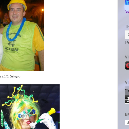
V
T
P
V
 céLIO Sérgio
V
B