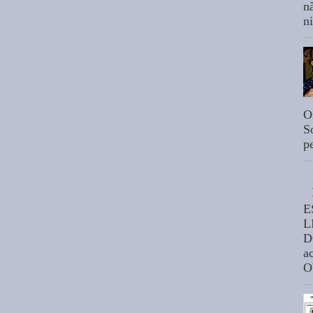
n
n
O
S
p
E
L
D
a
O