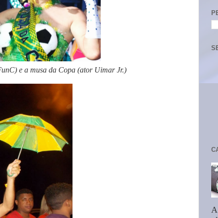
P
S
 FunC) e a musa da Copa (ator Uimar Jr.)
C
A