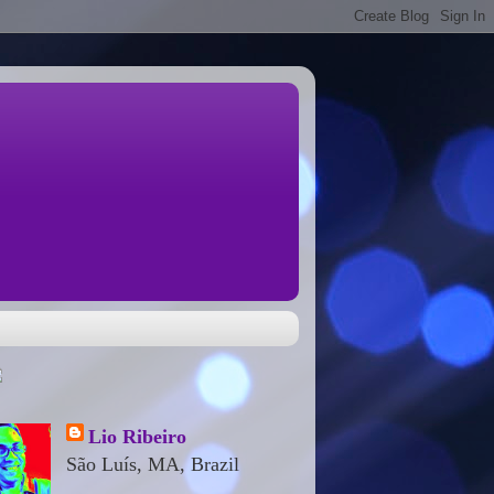
Lio Ribeiro
São Luís, MA, Brazil