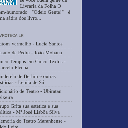
se você odeia gente da
Livraria da Folha O
em-humorado "Odeio Gente!" é
a sátira dos livro...
IVROTECA LR
atom Vermelho - Lúcia Santos
asulo de Pedra - João Mohana
inco Tempos em Cinco Textos -
arcelo Flecha
inderela de Berlim e outras
stórias - Lenita de Sá
icionário de Teatro - Ubiratan
eixeira
rupo Grita sua estética e sua
olítica - Mª José Lisbôa Silva
emória do Teatro Maranhense -
ldo Leite