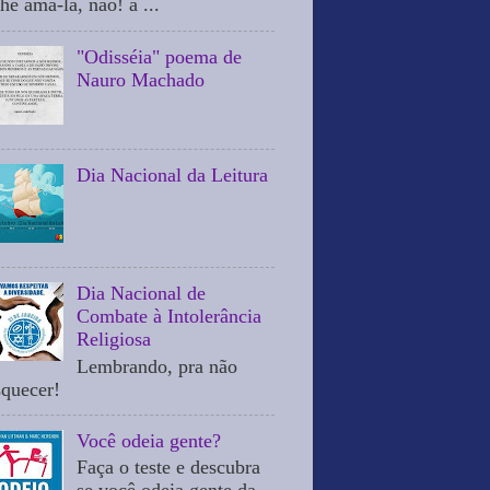
he ama-la, não! a ...
"Odisséia" poema de
Nauro Machado
Dia Nacional da Leitura
Dia Nacional de
Combate à Intolerância
Religiosa
Lembrando, pra não
squecer!
Você odeia gente?
Faça o teste e descubra