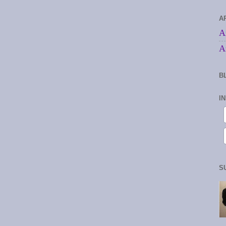
A
A
A
B
I
S