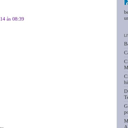
b
um
014 às 08:39
L
B
C
C
M
C
hi
D
T
G
p
M
A