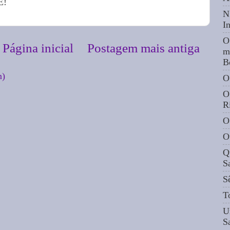
E!
N
I
O
Página inicial
Postagem mais antiga
m
B
m)
O
O
R
O
O
Q
S
S
T
U
S