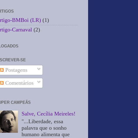
RTIGOS
rtigo-BMBoi (LR)
(1)
rtigo-Carnaval
(2)
LOGADOS
NSCREVER-SE
Postagens
Comentários
UPER CAMPEÃS
Salve, Cecília Meireles!
"...Liberdade, essa
palavra que o sonho
humano alimenta que