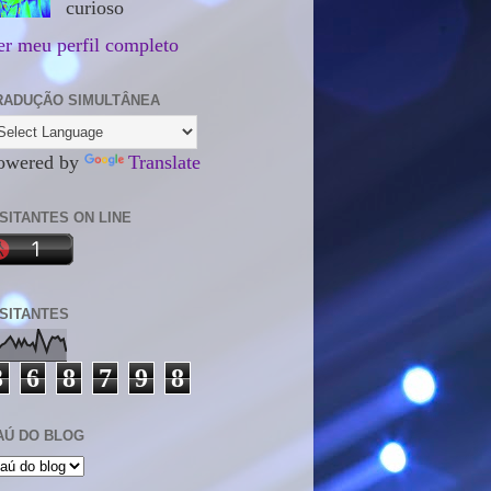
curioso
er meu perfil completo
RADUÇÃO SIMULTÂNEA
owered by
Translate
ISITANTES ON LINE
ISITANTES
3
6
8
7
9
8
AÚ DO BLOG