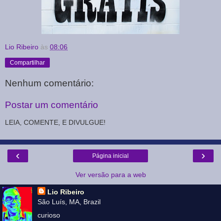
Lio Ribeiro
às
08:06
Compartilhar
Nenhum comentário:
Postar um comentário
LEIA, COMENTE, E DIVULGUE!
‹
›
Página inicial
Ver versão para a web
Lio Ribeiro
São Luís, MA, Brazil
curioso