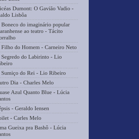
icéas Dumont: O Gavião Vadio -
naldo Lisbôa
 Boneco do imaginário popular
aranhense ao teatro - Tácito
orralho
 Filho do Homem - Carneiro Neto
 Segredo do Labirinto - Lio
ibeiro
 Sumiço do Rei - Lio Ribeiro
utro Dia - Charles Melo
uase Azul Quanto Blue - Lúcia
antos
êpsis - Geraldo Iensen
oilet - Carles Melo
ma Gueixa pra Bashô - Lúcia
antos