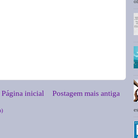
ol
Página inicial
Postagem mais antiga
e
m)