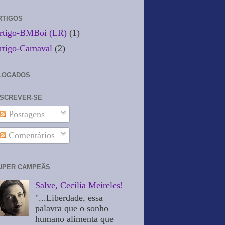
RTIGOS
rtigo-BMBoi (LR)
(1)
rtigo-Carnaval
(2)
LOGADOS
NSCREVER-SE
Postagens
Comentários
UPER CAMPEÃS
Salve, Cecília Meireles!
"...Liberdade, essa
palavra que o sonho
humano alimenta que