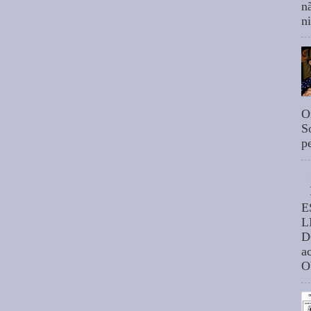
n
n
O
S
p
E
L
D
a
O