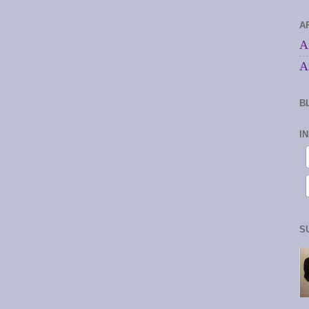
A
A
A
B
I
S