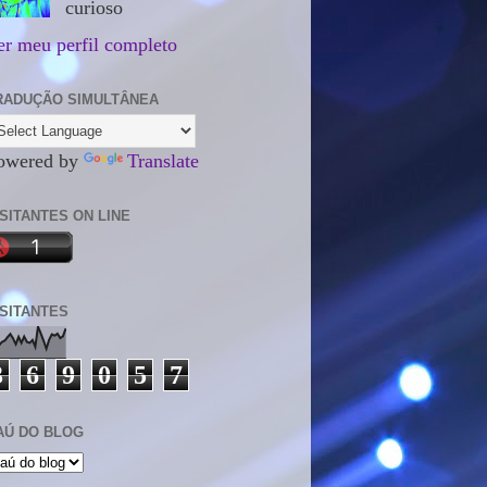
curioso
er meu perfil completo
RADUÇÃO SIMULTÂNEA
owered by
Translate
ISITANTES ON LINE
ISITANTES
3
6
9
0
5
7
AÚ DO BLOG