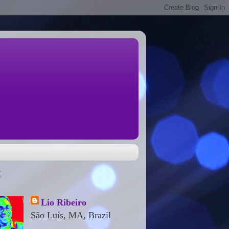
Lio Ribeiro
São Luís, MA, Brazil