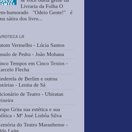
se você odeia gente da
Livraria da Folha O
em-humorado "Odeio Gente!" é
a sátira dos livro...
IVROTECA LR
atom Vermelho - Lúcia Santos
asulo de Pedra - João Mohana
inco Tempos em Cinco Textos -
arcelo Flecha
inderela de Berlim e outras
stórias - Lenita de Sá
icionário de Teatro - Ubiratan
eixeira
rupo Grita sua estética e sua
olítica - Mª José Lisbôa Silva
emória do Teatro Maranhense -
ldo Leite