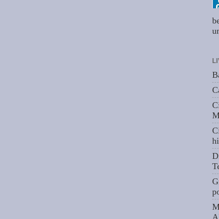
b
um
L
B
C
C
M
C
hi
D
T
G
p
M
A