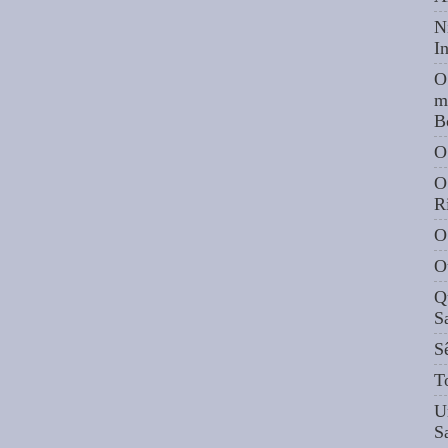
N
I
O
m
B
O
O
R
O
O
Q
S
S
T
U
S