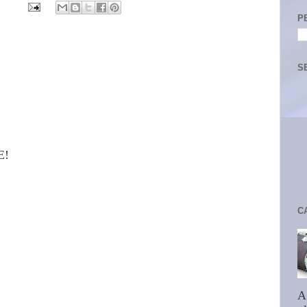
P
S
E!
C
A