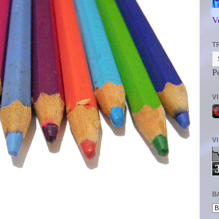
V
T
P
V
V
B