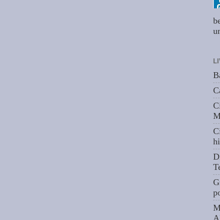
b
um
L
B
C
C
M
C
hi
D
T
G
p
M
A