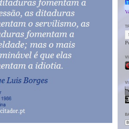
V
T
P
V
V
B