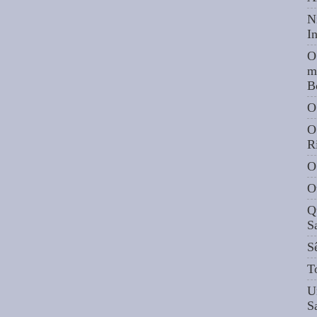
N
I
O
m
B
O
O
R
O
O
Q
S
S
T
U
S