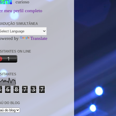
curioso
er meu perfil completo
RADUÇÃO SIMULTÂNEA
owered by
Translate
ISITANTES ON LINE
ISITANTES
3
6
8
7
3
7
AÚ DO BLOG