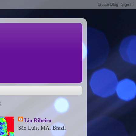
Lio Ribeiro
São Luís, MA, Brazil