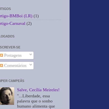
RTIGOS
rtigo-BMBoi (LR)
(1)
rtigo-Carnaval
(2)
LOGADOS
NSCREVER-SE
Postagens
Comentários
UPER CAMPEÃS
Salve, Cecília Meireles!
"...Liberdade, essa
palavra que o sonho
humano alimenta que