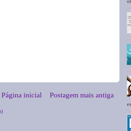
ol
Página inicial
Postagem mais antiga
e
m)