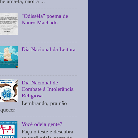
he ama-la, não! a ...
"Odisséia" poema de
Nauro Machado
Dia Nacional da Leitura
Dia Nacional de
Combate à Intolerância
Religiosa
Lembrando, pra não
squecer!
Você odeia gente?
Faça o teste e descubra