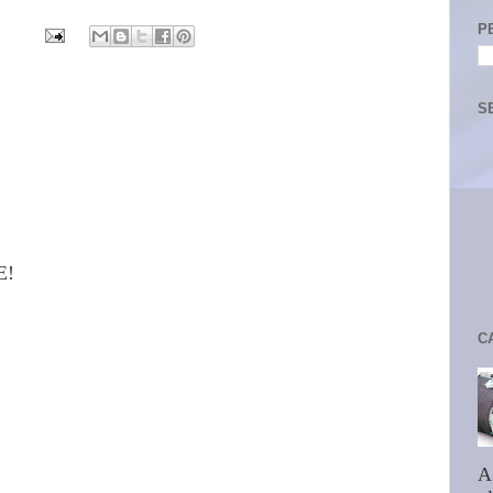
P
S
E!
C
A