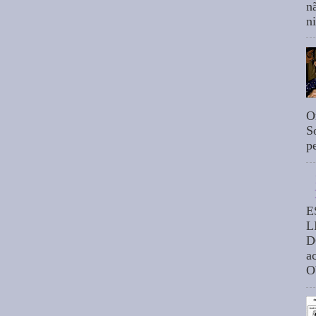
n
n
O
S
p
E
L
D
a
O