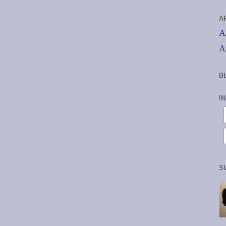
A
A
A
B
I
S