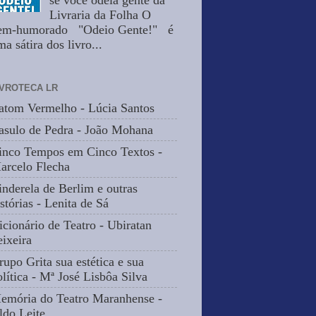
se você odeia gente da
Livraria da Folha O
em-humorado "Odeio Gente!" é
a sátira dos livro...
IVROTECA LR
atom Vermelho - Lúcia Santos
asulo de Pedra - João Mohana
inco Tempos em Cinco Textos -
arcelo Flecha
inderela de Berlim e outras
stórias - Lenita de Sá
icionário de Teatro - Ubiratan
eixeira
rupo Grita sua estética e sua
olítica - Mª José Lisbôa Silva
emória do Teatro Maranhense -
ldo Leite