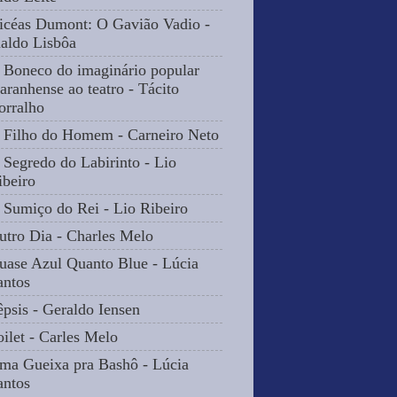
icéas Dumont: O Gavião Vadio -
naldo Lisbôa
 Boneco do imaginário popular
aranhense ao teatro - Tácito
orralho
 Filho do Homem - Carneiro Neto
 Segredo do Labirinto - Lio
ibeiro
 Sumiço do Rei - Lio Ribeiro
utro Dia - Charles Melo
uase Azul Quanto Blue - Lúcia
antos
êpsis - Geraldo Iensen
oilet - Carles Melo
ma Gueixa pra Bashô - Lúcia
antos