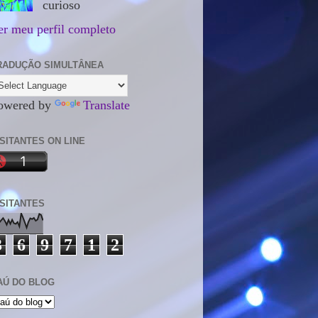
curioso
er meu perfil completo
RADUÇÃO SIMULTÂNEA
owered by
Translate
ISITANTES ON LINE
ISITANTES
3
6
9
7
1
2
AÚ DO BLOG