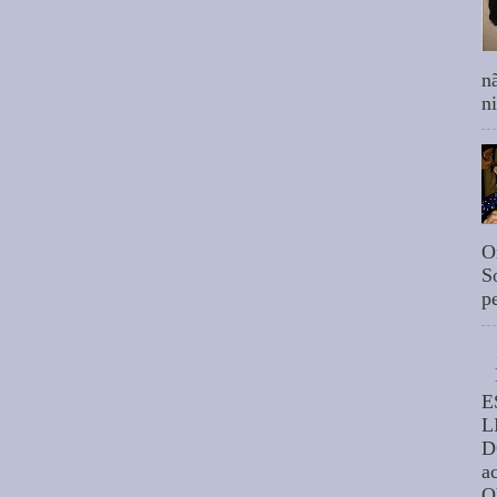
n
n
O
S
p
E
L
D
a
O