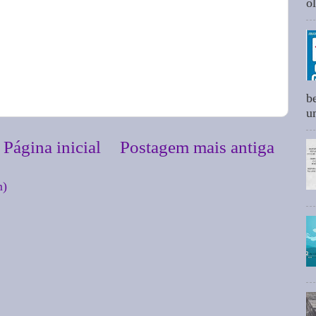
ol
b
um
Página inicial
Postagem mais antiga
m)