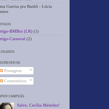
ma Gueixa pra Bashô - Lúcia
antos
RTIGOS
rtigo-BMBoi (LR)
(1)
rtigo-Carnaval
(2)
LOGADOS
NSCREVER-SE
Postagens
Comentários
UPER CAMPEÃS
Salve, Cecília Meireles!