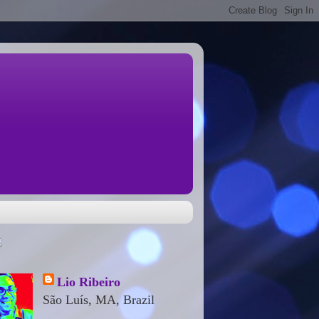
Lio Ribeiro
São Luís, MA, Brazil