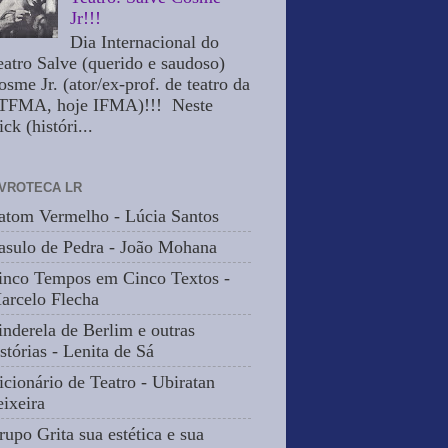
Jr!!!
Dia Internacional do
eatro Salve (querido e saudoso)
osme Jr. (ator/ex-prof. de teatro da
TFMA, hoje IFMA)!!! Neste
ick (históri...
IVROTECA LR
atom Vermelho - Lúcia Santos
asulo de Pedra - João Mohana
inco Tempos em Cinco Textos -
arcelo Flecha
inderela de Berlim e outras
stórias - Lenita de Sá
icionário de Teatro - Ubiratan
eixeira
rupo Grita sua estética e sua