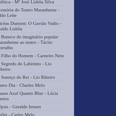
olítica - Mª José Lisbôa Silva
emória do Teatro Maranhense -
ldo Leite
icéas Dumont: O Gavião Vadio -
naldo Lisbôa
 Boneco do imaginário popular
aranhense ao teatro - Tácito
orralho
 Filho do Homem - Carneiro Neto
 Segredo do Labirinto - Lio
ibeiro
 Sumiço do Rei - Lio Ribeiro
utro Dia - Charles Melo
uase Azul Quanto Blue - Lúcia
antos
êpsis - Geraldo Iensen
oilet - Carles Melo