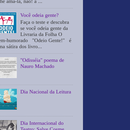
he ama-la, não! a ...
Você odeia gente?
Faça o teste e descubra
se você odeia gente da
Livraria da Folha O
em-humorado "Odeio Gente!" é
a sátira dos livro...
"Odisséia" poema de
Nauro Machado
Dia Nacional da Leitura
Dia Internacional do
Teatro: Salve Cosme