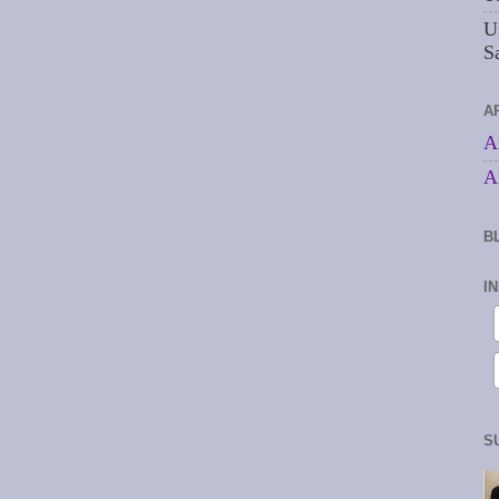
U
S
A
A
A
B
I
S