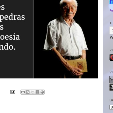
V
T
P
V
V
B