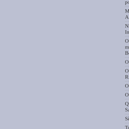
p
M
A
N
I
O
m
B
O
O
R
O
O
Q
S
S
T