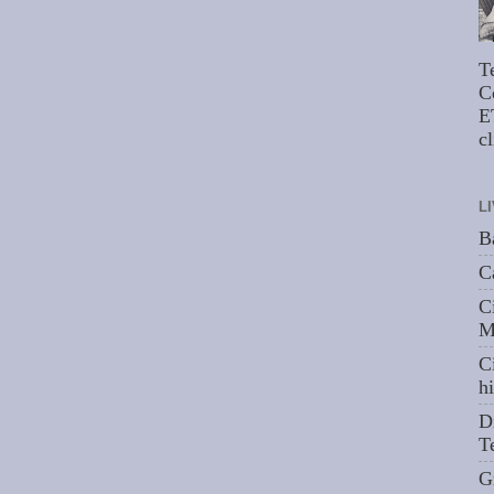
T
C
E
cl
L
B
C
C
M
C
hi
D
T
G