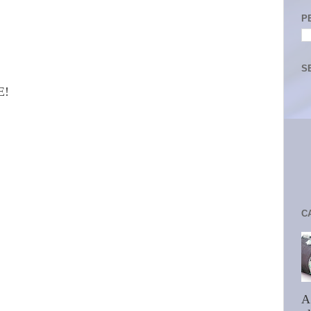
P
S
E!
C
A