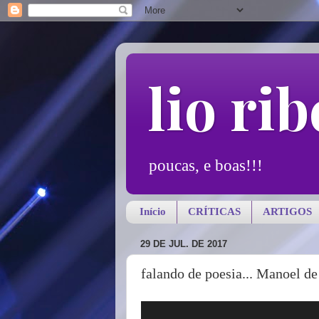
lio rib
poucas, e boas!!!
Início
CRÍTICAS
ARTIGOS
29 DE JUL. DE 2017
falando de poesia... Manoel de