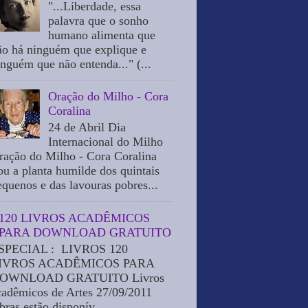
"...Liberdade, essa
palavra que o sonho
humano alimenta que
ão há ninguém que explique e
inguém que não entenda..." (...
Oração do Milho - Cora
Coralina
24 de Abril Dia
Internacional do Milho
ração do Milho - Cora Coralina
ou a planta humilde dos quintais
equenos e das lavouras pobres...
120 LIVROS ACADÊMICOS
PARA DOWNLOAD GRATUITO
SPECIAL : LIVROS 120
IVROS ACADÊMICOS PARA
OWNLOAD GRATUITO Livros
cadêmicos de Artes 27/09/2011
bras estão disponív...