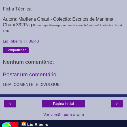
Ficha Técnica:
Autora: Marilena Chaui - Coleção: Escritos de Marilena
Chaui 392Pág.
Fonte:https://www.grupoautentica.com.br/produto/cidadania-cultural-
1632
Lio Ribeiro
às
06:43
Compartilhar
Nenhum comentário:
Postar um comentário
LEIA, COMENTE, E DIVULGUE!
‹
›
Página inicial
Ver versão para a web
Lio Ribeiro