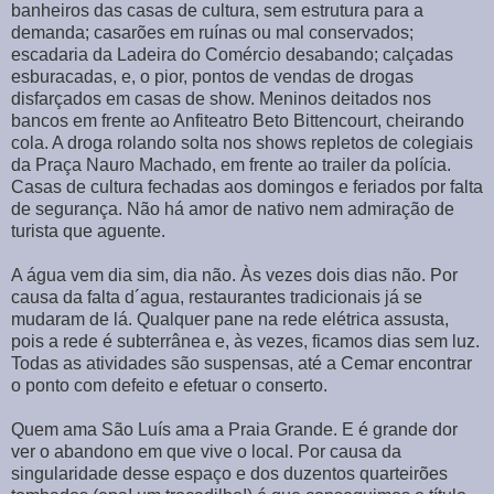
banheiros das casas de cultura, sem estrutura para a
demanda; casarões em ruínas ou mal conservados;
escadaria da Ladeira do Comércio desabando; calçadas
esburacadas, e, o pior, pontos de vendas de drogas
disfarçados em casas de show. Meninos deitados nos
bancos em frente ao Anfiteatro Beto Bittencourt, cheirando
cola. A droga rolando solta nos shows repletos de colegiais
da Praça Nauro Machado, em frente ao trailer da polícia.
Casas de cultura fechadas aos domingos e feriados por falta
de segurança. Não há amor de nativo nem admiração de
turista que aguente.
A água vem dia sim, dia não. Às vezes dois dias não. Por
causa da falta d´agua, restaurantes tradicionais já se
mudaram de lá. Qualquer pane na rede elétrica assusta,
pois a rede é subterrânea e, às vezes, ficamos dias sem luz.
Todas as atividades são suspensas, até a Cemar encontrar
o ponto com defeito e efetuar o conserto.
Quem ama São Luís ama a Praia Grande. E é grande dor
ver o abandono em que vive o local. Por causa da
singularidade desse espaço e dos duzentos quarteirões