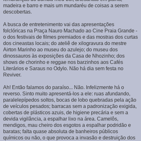
madeira e barro e mais um mundaréu de coisas a serem
descobertas.
A busca de entretenimento vai das apresentações
folclóricas na Praça Nauro Machado ao Cine Praia Grande -
o dos festivais de filmes premiados e das mostras dos curtas
dos cineastas locais; do ateliê de xilogravura do mestre
Airton Marinho ao museu do azulejo; do museu dos
dinossauros às exposições da Casa de Nhozinho; dos
shows de chorinho e reggae nos barzinhos aos Cafés
Literários e Saraus no Odylo. Não há dia sem festa no
Reviver.
Ah! Então falamos do paraíso... Não. Infelizmente há o
reverso. Sinto muito apresentá-los a ele: ruas afundando,
paralelepípedos soltos, bocas de lobo quebradas pela ação
de veículos pesados; barracas sem a padronização exigida,
cobertas de plásticos azuis, de higiene precária e sem a
devida vigilância, a espalhar lixo na área. Camelôs,
mendigos, mau cheiro dos esgotos a espalhar podridão e
baratas; falta quase absoluta de banheiros públicos
químicos ou não, o que provoca a invasão e destruição dos