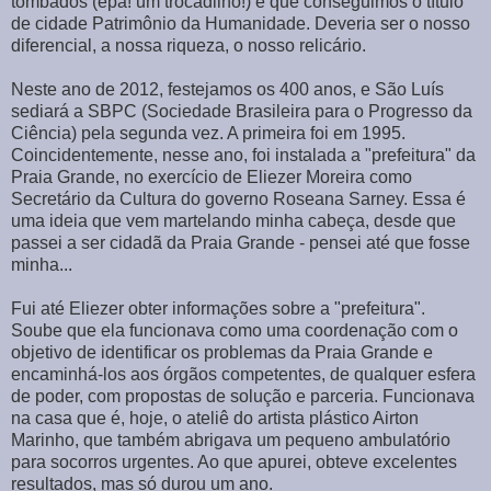
tombados (epa! um trocadilho!) é que conseguimos o título
de cidade Patrimônio da Humanidade. Deveria ser o nosso
diferencial, a nossa riqueza, o nosso relicário.
Neste ano de 2012, festejamos os 400 anos, e São Luís
sediará a SBPC (Sociedade Brasileira para o Progresso da
Ciência) pela segunda vez. A primeira foi em 1995.
Coincidentemente, nesse ano, foi instalada a "prefeitura" da
Praia Grande, no exercício de Eliezer Moreira como
Secretário da Cultura do governo Roseana Sarney. Essa é
uma ideia que vem martelando minha cabeça, desde que
passei a ser cidadã da Praia Grande - pensei até que fosse
minha...
Fui até Eliezer obter informações sobre a "prefeitura".
Soube que ela funcionava como uma coordenação com o
objetivo de identificar os problemas da Praia Grande e
encaminhá-los aos órgãos competentes, de qualquer esfera
de poder, com propostas de solução e parceria. Funcionava
na casa que é, hoje, o ateliê do artista plástico Airton
Marinho, que também abrigava um pequeno ambulatório
para socorros urgentes. Ao que apurei, obteve excelentes
resultados, mas só durou um ano.