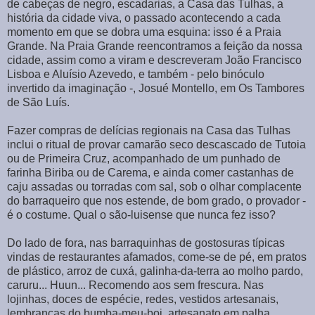
de cabeças de negro, escadarias, a Casa das Tulhas, a
história da cidade viva, o passado acontecendo a cada
momento em que se dobra uma esquina: isso é a Praia
Grande. Na Praia Grande reencontramos a feição da nossa
cidade, assim como a viram e descreveram João Francisco
Lisboa e Aluísio Azevedo, e também - pelo binóculo
invertido da imaginação -, Josué Montello, em Os Tambores
de São Luís.
Fazer compras de delícias regionais na Casa das Tulhas
inclui o ritual de provar camarão seco descascado de Tutoia
ou de Primeira Cruz, acompanhado de um punhado de
farinha Biriba ou de Carema, e ainda comer castanhas de
caju assadas ou torradas com sal, sob o olhar complacente
do barraqueiro que nos estende, de bom grado, o provador -
é o costume. Qual o são-luisense que nunca fez isso?
Do lado de fora, nas barraquinhas de gostosuras típicas
vindas de restaurantes afamados, come-se de pé, em pratos
de plástico, arroz de cuxá, galinha-da-terra ao molho pardo,
caruru... Huun... Recomendo aos sem frescura. Nas
lojinhas, doces de espécie, redes, vestidos artesanais,
lembranças do bumba-meu-boi, artesanato em palha,