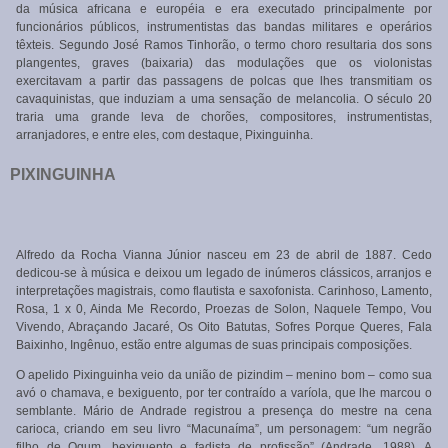
da música africana e européia e era executado principalmente por
funcionários públicos, instrumentistas das bandas militares e operários
têxteis. Segundo José Ramos Tinhorão, o termo choro resultaria dos sons
plangentes, graves (baixaria) das modulações que os violonistas
exercitavam a partir das passagens de polcas que lhes transmitiam os
cavaquinistas, que induziam a uma sensação de melancolia. O século 20
traria uma grande leva de chorões, compositores, instrumentistas,
arranjadores, e entre eles, com destaque, Pixinguinha.
PIXINGUINHA
Alfredo da Rocha Vianna Júnior nasceu em 23 de abril de 1887. Cedo
dedicou-se à música e deixou um legado de inúmeros clássicos, arranjos e
interpretações magistrais, como flautista e saxofonista. Carinhoso, Lamento,
Rosa, 1 x 0, Ainda Me Recordo, Proezas de Solon, Naquele Tempo, Vou
Vivendo, Abraçando Jacaré, Os Oito Batutas, Sofres Porque Queres, Fala
Baixinho, Ingênuo, estão entre algumas de suas principais composições.
O apelido Pixinguinha veio da união de pizindim – menino bom – como sua
avó o chamava, e bexiguento, por ter contraído a varíola, que lhe marcou o
semblante. Mário de Andrade registrou a presença do mestre na cena
carioca, criando em seu livro “Macunaíma”, um personagem: “um negrão
filho de Ogum, bexiguento e fadista de profissão” (Andrade, 1988). A