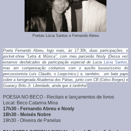
Poetas Lúcia Santos e Fernando Abreu
Poeta Fernando Abreu, logo mais, às 17:30h, duas participações, o
pocket-show "Letra & Mùsica", com meu parceirão Nosly (
Dessa vez
estamos desfalcados da participação especial de Lucia
Lúcia Santos
,
mas em compensação contamos com o auxílio luxuosíssimo do
percussionista Luís Cláudio, o Loopcínico.)
e, também, um bate papo
sobre a famigerada Akademia dos Párias, junto com CB (Celso Borges) e
Guaracy Brito Jr.
Liberdade, ainda que à tardinha!
POESIA NO BECO - Recitais e lançamentos de livros
Local: Beco Catarina Mina
17h30 - Fernando Abreu e Nosly
18h30 - Moisés Nobre
19h30 - Oliveira de Panelas