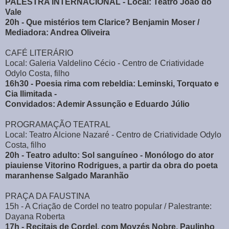
PALESTRA INTERNACIONAL - Local: Teatro João do
Vale
20h - Que mistérios tem Clarice? Benjamin Moser /
Mediadora: Andrea Oliveira
CAFÉ LITERÁRIO
Local: Galeria Valdelino Cécio - Centro de Criatividade
Odylo Costa, filho
16h30 - Poesia rima com rebeldia: Leminski, Torquato e
Cia Ilimitada -
Convidados: Ademir Assunção e Eduardo Júlio
PROGRAMAÇÃO TEATRAL
Local: Teatro Alcione Nazaré - Centro de Criatividade Odylo
Costa, filho
20h - Teatro adulto: Sol sanguíneo - Monólogo do ator
piauiense Vitorino Rodrigues, a partir da obra do poeta
maranhense Salgado Maranhão
PRAÇA DA FAUSTINA
15h - A Criação de Cordel no teatro popular / Palestrante:
Dayana Roberta
17h - Recitais de Cordel, com Moyzés Nobre, Paulinho