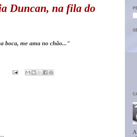
ia Duncan, na fila do
P
S
na boca, me ama no chão..."
C
A