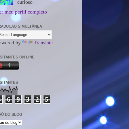
curioso
er meu perfil completo
RADUÇÃO SIMULTÂNEA
owered by
Translate
ISITANTES ON LINE
ISITANTES
3
6
9
3
2
5
AÚ DO BLOG