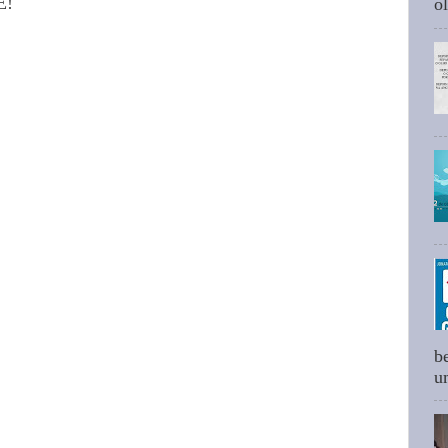
E!
ol
b
um