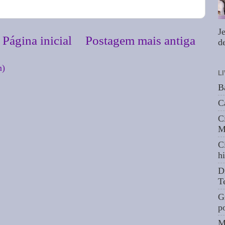
J
Página inicial
Postagem mais antiga
de
m)
L
B
C
C
M
C
hi
D
T
G
p
M