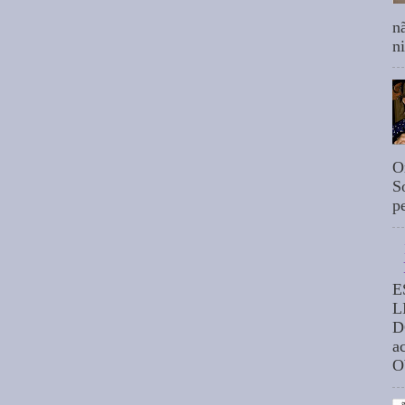
n
n
O
S
p
E
L
D
a
O