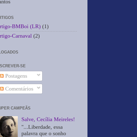
antos
RTIGOS
rtigo-BMBoi (LR)
(1)
rtigo-Carnaval
(2)
LOGADOS
NSCREVER-SE
Postagens
Comentários
UPER CAMPEÃS
Salve, Cecília Meireles!
"...Liberdade, essa
palavra que o sonho