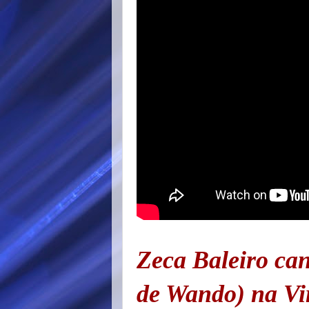
Zeca Baleiro can
de Wando) na Vi