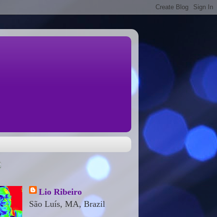
Lio Ribeiro
São Luís, MA, Brazil