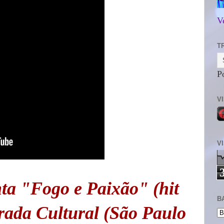
V
T
P
V
V
ta "Fogo e Paixão" (hit
B
rada Cultural (São Paulo