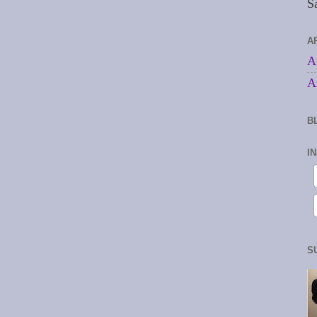
S
A
A
A
B
I
S