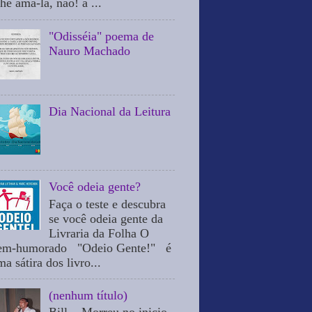
he ama-la, não! a ...
"Odisséia" poema de
Nauro Machado
Dia Nacional da Leitura
Você odeia gente?
Faça o teste e descubra
se você odeia gente da
Livraria da Folha O
em-humorado "Odeio Gente!" é
a sátira dos livro...
(nenhum título)