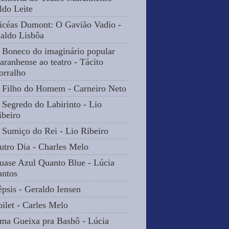
ldo Leite
icéas Dumont: O Gavião Vadio -
naldo Lisbôa
 Boneco do imaginário popular
aranhense ao teatro - Tácito
orralho
 Filho do Homem - Carneiro Neto
 Segredo do Labirinto - Lio
ibeiro
 Sumiço do Rei - Lio Ribeiro
utro Dia - Charles Melo
uase Azul Quanto Blue - Lúcia
antos
êpsis - Geraldo Iensen
oilet - Carles Melo
ma Gueixa pra Bashô - Lúcia