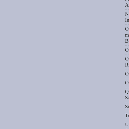
A
N
I
O
m
B
O
O
R
O
O
Q
S
S
T
U