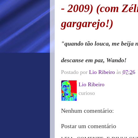
- 2009) (com Zél
gargarejo!)
"quando tão louca, me beija 
descanse em paz, Wando!
Postado por
Lio Ribeiro
às
07:26
Lio Ribeiro
curioso
Nenhum comentário:
Postar um comentário