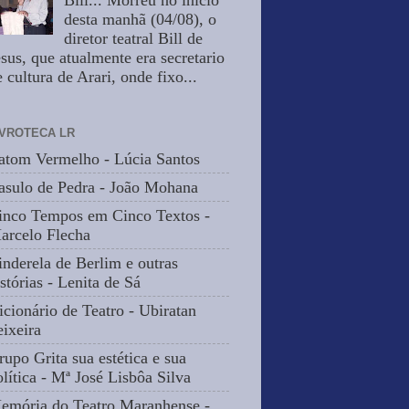
Bill... Morreu no inicio
desta manhã (04/08), o
diretor teatral Bill de
esus, que atualmente era secretario
 cultura de Arari, onde fixo...
IVROTECA LR
atom Vermelho - Lúcia Santos
asulo de Pedra - João Mohana
inco Tempos em Cinco Textos -
arcelo Flecha
inderela de Berlim e outras
stórias - Lenita de Sá
icionário de Teatro - Ubiratan
eixeira
rupo Grita sua estética e sua
olítica - Mª José Lisbôa Silva
emória do Teatro Maranhense -