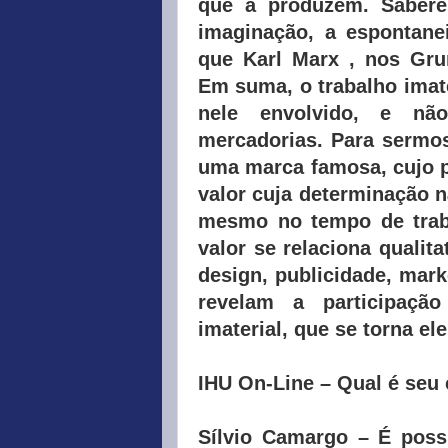
que a produzem. Saberes
imaginação, a espontane
que Karl Marx , nos Grun
Em suma, o trabalho imate
nele envolvido, e não
mercadorias. Para sermos
uma marca famosa, cujo p
valor cuja determinação n
mesmo no tempo de trab
valor se relaciona qualit
design, publicidade, mark
revelam a participaçã
imaterial, que se torna el
IHU On-Line – Qual é seu
Sílvio Camargo –
É possí