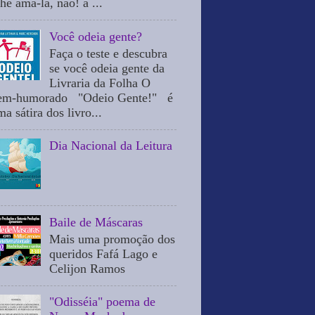
he ama-la, não! a ...
Você odeia gente?
Faça o teste e descubra
se você odeia gente da
Livraria da Folha O
em-humorado "Odeio Gente!" é
a sátira dos livro...
Dia Nacional da Leitura
Baile de Máscaras
Mais uma promoção dos
queridos Fafá Lago e
Celijon Ramos
"Odisséia" poema de