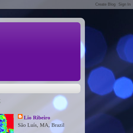
Lio Ribeiro
São Luís, MA, Brazil