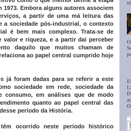
n
em 1973. Embora alguns autores associem
erviços, a partir de uma má leitura das
e a sociedade pós-industrial, o contexto
ial é bem mais complexo. Trata-se de
 valor e riqueza, e a partir daí perceber
O
nto daquilo que muitos chamam de
S
p
 relaciona ao papel central cumprido hoje
s já foram dadas para se referir a este
E
 como sociedade em rede, sociedade da
L
D
de consumo, em análises que de modo
a
tendimento quanto ao papel central das
O
desse período da História.
têm ocorrido neste período histórico