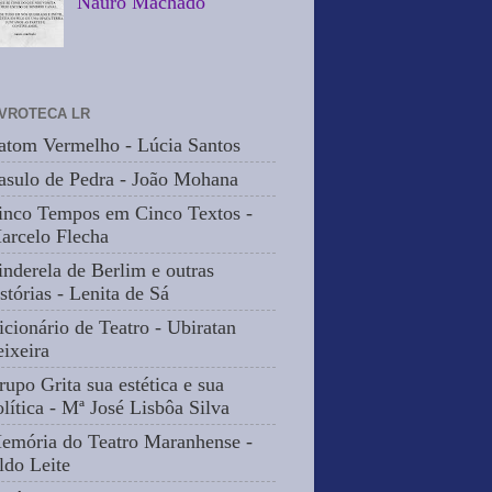
Nauro Machado
IVROTECA LR
atom Vermelho - Lúcia Santos
asulo de Pedra - João Mohana
inco Tempos em Cinco Textos -
arcelo Flecha
inderela de Berlim e outras
stórias - Lenita de Sá
icionário de Teatro - Ubiratan
eixeira
rupo Grita sua estética e sua
olítica - Mª José Lisbôa Silva
emória do Teatro Maranhense -
ldo Leite