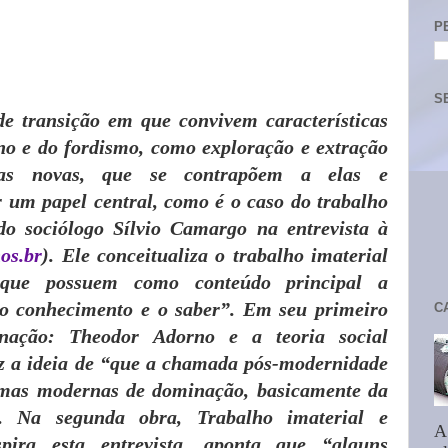
P
S
 transição em que convivem características
no e do fordismo, como exploração e extração
as novas, que se contrapõem a elas e
 um papel central, como é o caso do trabalho
do sociólogo Sílvio Camargo na entrevista à
os.br
). Ele conceitualiza o trabalho imaterial
 que possuem como conteúdo principal a
o conhecimento e o saber”. Em seu primeiro
C
nação: Theodor Adorno e a teoria social
 a ideia de “que a chamada pós-modernidade
mas modernas de dominação, basicamente da
l”. Na segunda obra, Trabalho imaterial e
A
spira esta entrevista, aponta que “alguns