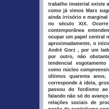
trabalho imaterial existe
como já vimos Marx suge
ainda irrisório e margina
no século XIX. Ocorre
contemporânea entende
ocupar um papel central n
aproximadamente, o iníci
André Gorz , por um lado
por outro, não obstan
tendencial esgotamento 
como núcleo compreensiv
últimos quarenta anos.
corresponde à ideia, gro
passou do fordismo ao
falando não só do avanço
relações sociais de pro
noção de capitalismo cog