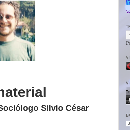
V
T
P
V
V
material
 Sociólogo
Silvio César
B