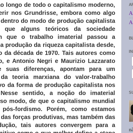
 ao longo de todo o capitalismo moderno,
A
rir nos Grundrisse, embora como algo
A
l dentro do modo de produção capitalista
A
 que alguns teóricos da sociedade
m que o trabalho imaterial passou a
B
a produção da riqueza capitalista desde,
I
o da década de 1970. Tais autores como
, e Antonio Negri e Maurizio Lazzarato
te suas diferenças, apontam para um
da teoria marxiana do valor-trabalho
o da forma de produção capitalista nos
 Nesse sentido, a noção do imaterial
S
sso modo, de que o capitalismo mundial
 pós-fordismo. Porém, como estamos
 das forças produtivas, mas também das
dução, tais autores convergem para a
n
nitivo como o que melhor define a etapa