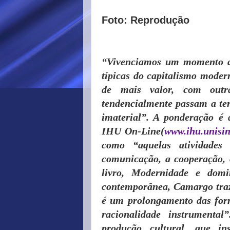
Foto: Reprodução
“Vivenciamos um momento de
típicas do capitalismo moder
de mais valor, com outr
tendencialmente passam a ter
imaterial”. A ponderação é 
IHU On-Line(
www.ihu.unisin
como “aquelas atividades
comunicação, a cooperação, 
livro, Modernidade e domi
contemporânea, Camargo traz
é um prolongamento das for
racionalidade instrumenta
produção cultural, que in