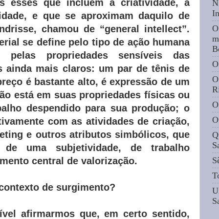
 esses que incluem a criatividade, a
N
I
idade, e que se aproximam daquilo de
drisse, chamou de “general intellect”.
O
m
rial se define pelo tipo de ação humana
B
 pelas propriedades sensíveis das
O
 ainda mais claros: um par de tênis de
O
reço é bastante alto, é expressão de um
R
ão está em suas propriedades físicas ou
O
alho despendido para sua produção; o
O
ativamente com as atividades de criação,
eting e outros atributos simbólicos, que
Q
S
o de uma subjetividade, de trabalho
emento central de valorização.
S
T
 contexto de surgimento?
U
S
vel afirmarmos que, em certo sentido,