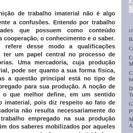
nição de trabalho imaterial não é algo
ente a confusões. Entendo por trabalho
vidades que possuem como conteúdo
L
a cooperação, o conhecimento e o saber.
B
e refere desse modo a qualificações
C
 ter um papel central no processo de
C
orias. Uma mercadoria, cuja produção
M
rial, pode ser quanto a sua forma física,
C
as a questão principal está no tipo de
hi
mpregado para sua produção. A noção de
D
e o que melhor define, em um sentido
T
o imaterial, pois diz respeito ao fato de
G
adoria não resulta necessariamente do
p
 trabalho empregado na sua produção
M
A
sim dos saberes mobilizados por aqueles