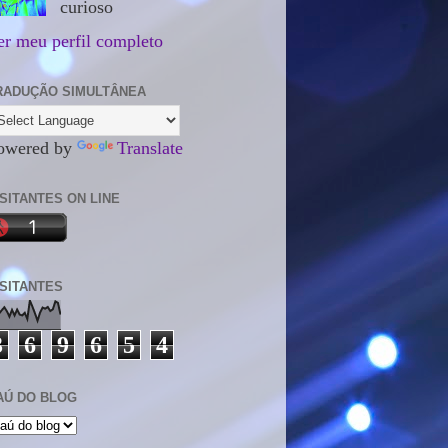
curioso
er meu perfil completo
RADUÇÃO SIMULTÂNEA
owered by
Translate
ISITANTES ON LINE
ISITANTES
3
6
9
6
5
4
AÚ DO BLOG