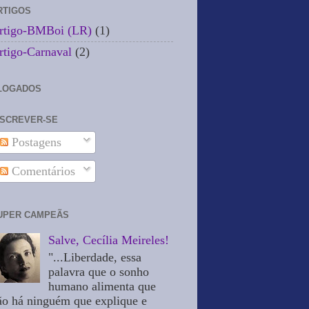
RTIGOS
rtigo-BMBoi (LR)
(1)
rtigo-Carnaval
(2)
LOGADOS
NSCREVER-SE
Postagens
Comentários
UPER CAMPEÃS
Salve, Cecília Meireles!
"...Liberdade, essa
palavra que o sonho
humano alimenta que
ão há ninguém que explique e