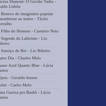
icéas Dumont: O Gavião Vadio -
naldo Lisbôa
 Boneco do imaginário popular
aranhense ao teatro - Tácito
orralho
 Filho do Homem - Carneiro Neto
 Segredo do Labirinto - Lio
ibeiro
 Sumiço do Rei - Lio Ribeiro
utro Dia - Charles Melo
uase Azul Quanto Blue - Lúcia
antos
êpsis - Geraldo Iensen
oilet - Carles Melo
ma Gueixa pra Bashô - Lúcia
antos