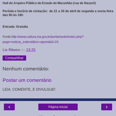
Hall do Arquivo Público do Estado do Maranhão (rua de Nazaré)
Período e horário de visitação:
de 22 a 30 de abril de segunda a sexta-feira
das 8h às 18h
Entrada: Gratuita
Fonte:
http://www.cultura.ma.gov.br/portal/sede/index.php?
page=noticia_extend&loc=apem&id=24
Lio Ribeiro
às
13:25
Compartilhar
Nenhum comentário:
Postar um comentário
LEIA, COMENTE, E DIVULGUE!
‹
›
Página inicial